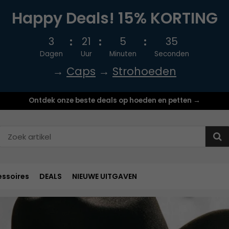
Happy Deals! 15% KORTING
3
21
5
34
Dagen
Uur
Minuten
Seconden
→
Caps
→
Strohoeden
Ontdek onze beste deals op hoeden en petten →
ssoires
DEALS
NIEUWE UITGAVEN