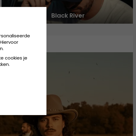
Black River
rsonaliseerde
Hiervoor
n.
ke cookies je
kken.