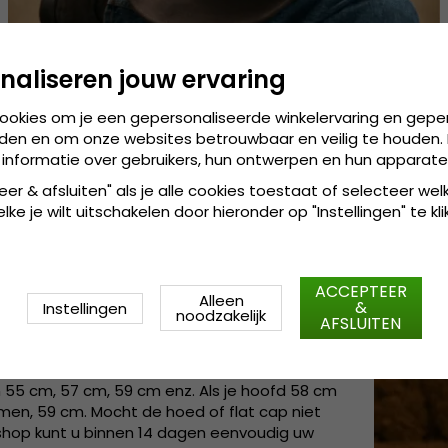
Gårda Hats of Sweden
naliseren jouw ervaring
cookies om je een gepersonaliseerde winkelervaring en gepe
den en om onze websites betrouwbaar en veilig te houden. 
 informatie over gebruikers, hun ontwerpen en hun apparate
PS EN BARETTEN ONLINE
eer & afsluiten" als je alle cookies toestaat of selecteer wel
ke je wilt uitschakelen door hieronder op "Instellingen" te kli
cties vinden van hoeden en flat caps. We
Brixton, Mayser, Kangol, Jacaru, Jaxon, City
re modellen vinden zoals bolhoeden, fedora-,
eer en hoge hoeden (top hats) voor plechtige
ACCEPTEER
Alleen
cap is eenvoudig met behulp van onze
&
Instellingen
noodzakelijk
AFSLUITEN
g je een korte instructie over hoe de maat van
nd te kijken in ons assortiment en een hoed of
. Vaak worden de hoeden van onze leveranciers
55 cm, 57 cm, 59 cm enz. Als je hoofd 58 cm
en, 59 cm. Mocht de hoed of flat cap niet
tshop kunt u binnen 14 dagen eenvoudig uw