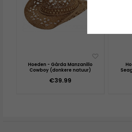
Hoeden - Gårda Manzanillo
Ho
Cowboy (donkere natuur)
Seag
€39.99