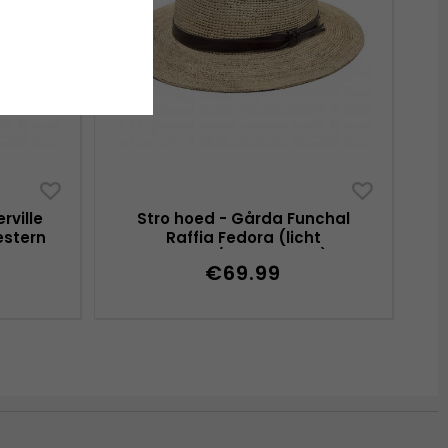
rville
Stro hoed - Gårda Funchal
estern
Raffia Fedora (licht
naturel/donkerbruin)
€69.99