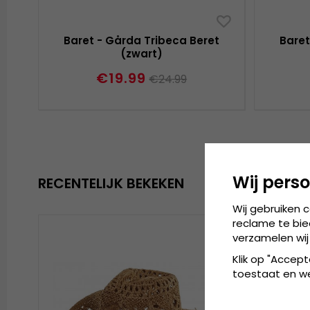
Baret - Gårda Tribeca Beret
Baret
(zwart)
€19.99
€24.99
Wij perso
RECENTELIJK BEKEKEN
Wij gebruiken 
reclame te bie
verzamelen wij
Klik op "Accept
toestaat en wel