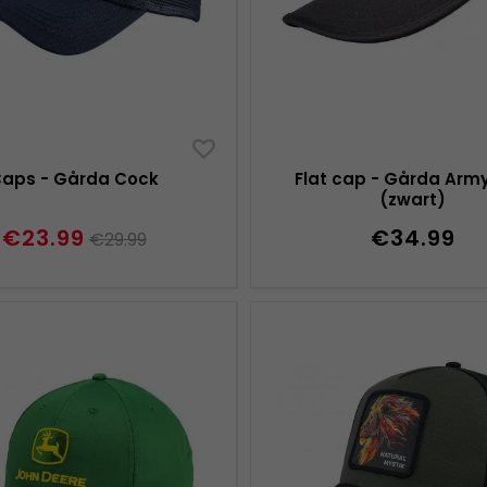
aps - Gårda Cock
Flat cap - Gårda Arm
(zwart)
€23.99
€34.99
€29.99