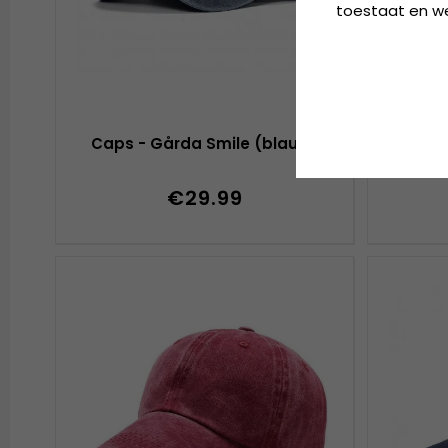
toestaat en wel
Caps - Gårda Smile (blauw)
Caps 
Manh
€29.99