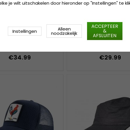
ke je wilt uitschakelen door hieronder op "Instellingen" te kli
ACCEPTEER
Alleen
&
Instellingen
noodzakelijk
AFSLUITEN
- Gårda Velvet Trucker
Kap - Gårda Hamptons
attan Bridge (zwart)
Washed Cap (groen
€34.99
€29.99