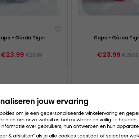
aps - Gårda Tiger
Caps - Gårda Tig
€23.99
€23.99
€29.99
€29.99
naliseren jouw ervaring
cookies om je een gepersonaliseerde winkelervaring en gepe
den en om onze websites betrouwbaar en veilig te houden. 
 informatie over gebruikers, hun ontwerpen en hun apparate
eer & afsluiten" als je alle cookies toestaat of selecteer wel