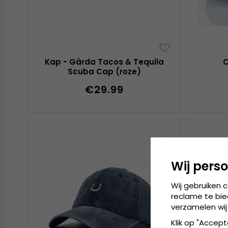
Kap - Gårda Tacos & Tequila
C
Scuba Cap (roze)
€29.99
Wij perso
Wij gebruiken 
reclame te bie
verzamelen wij
Klik op "Accept