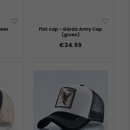
ower
Flat cap - Gårda Army Cap
(groen)
€34.99