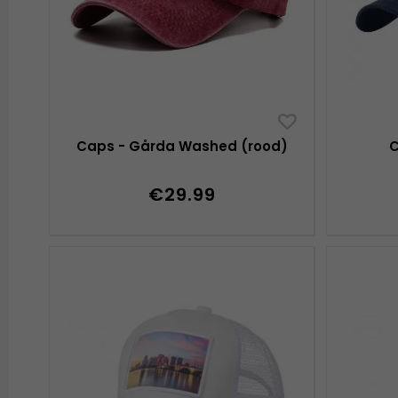
Caps - Gårda Washed (rood)
C
€29.99