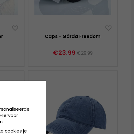
er
Caps - Gårda Freedom
€23.99
€29.99
rsonaliseerde
Hiervoor
n.
ke cookies je