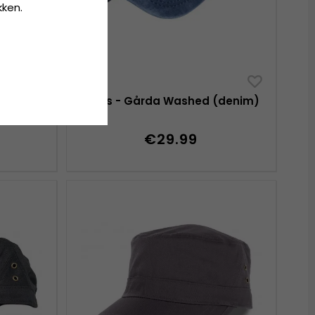
kken.
 Tennis
Caps - Gårda Washed (denim)
te)
€29.99