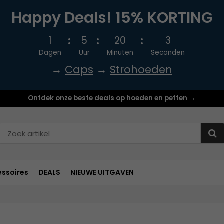
Happy Deals! 15% KORTING
1
5
20
1
Dagen
Uur
Minuten
Seconden
→
Caps
→
Strohoeden
Ontdek onze beste deals op hoeden en petten →
ssoires
DEALS
NIEUWE UITGAVEN