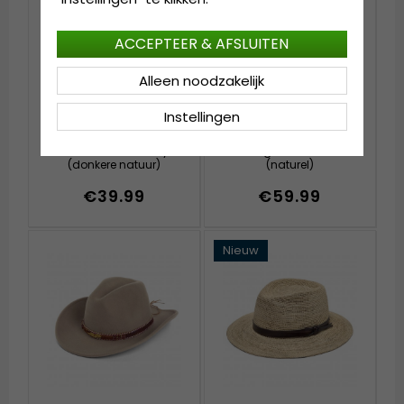
ACCEPTEER & AFSLUITEN
Alleen noodzakelijk
Instellingen
Hoeden - Gårda
Hoeden - Gårda Arese
Manzanillo Cowboy
Seagrass Fedora
(donkere natuur)
(naturel)
€39.99
€59.99
Nieuw