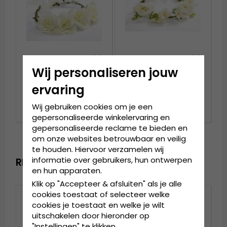
Wij personaliseren jouw
Bloemenkrans - Gårda
Bloemenkrans - Gårda
Rose Flowerband (wit)
Liana Flowerband (wit)
ervaring
€14.99
€14.99
Wij gebruiken cookies om je een
gepersonaliseerde winkelervaring en
gepersonaliseerde reclame te bieden en
om onze websites betrouwbaar en veilig
te houden. Hiervoor verzamelen wij
informatie over gebruikers, hun ontwerpen
RECENTELIJK BEKEKEN
en hun apparaten.
Klik op "Accepteer & afsluiten" als je alle
cookies toestaat of selecteer welke
cookies je toestaat en welke je wilt
uitschakelen door hieronder op
"Instellingen" te klikken.