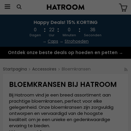
Happy Deals! 15% KORTING
Produkten har blivit tillagd i varukorgen
0
22
0
35
Dagen
Uur
Minuten
Seconden
→
Caps
→
Strohoeden
Ontdek onze beste deals op hoeden en petten →
Startpagina
Accessoires
Bloemkransen
BLOEMKRANSEN BIJ HATROOM
Bij Hatroom vind je een breed assortiment aan
prachtige bloemkransen, perfect voor elke
gelegenheid. Onze bloemkransen zijn zorgvuldig
ontworpen en vervaardigd van de hoogste
kwaliteit om je een unieke en gedenkwaardige
ervaring te bieden.