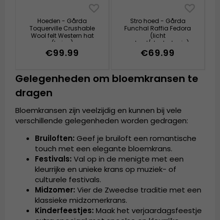
Hoeden - Gårda
Stro hoed - Gårda
Toquerville Crushable
Funchal Raffia Fedora
Wool felt Western hat
(licht
(beige)
naturel/donkerbruin)
€99.99
€69.99
Gelegenheden om bloemkransen te
dragen
Bloemkransen zijn veelzijdig en kunnen bij vele
verschillende gelegenheden worden gedragen:
Bruiloften:
Geef je bruiloft een romantische
touch met een elegante bloemkrans.
Festivals:
Val op in de menigte met een
kleurrijke en unieke krans op muziek- of
culturele festivals.
Midzomer:
Vier de Zweedse traditie met een
klassieke midzomerkrans.
Kinderfeestjes:
Maak het verjaardagsfeestje