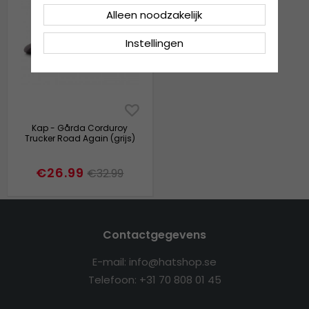
Alleen noodzakelijk
Instellingen
Kap - Gårda Corduroy
Trucker Road Again (grijs)
€26.99
€32.99
Contactgegevens
E-mail: info@hatshop.se
Telefoon: +31 70 808 01 45