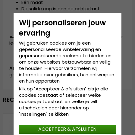
Eén maat
De solide cap is aan de achterkant
verstelbaar.
Wij personaliseren jouw
ervaring
de cap is verkrijgbaar in één maat, die door
Maattabel:
iedereen gedragen kan worden
Wij gebruiken cookies om je een
gepersonaliseerde winkelervaring en
gepersonaliseerde reclame te bieden en
om onze websites betrouwbaar en veilig
Artikelnummer:
te houden. Hiervoor verzamelen wij
garda.PCH005.trucker.roadagain.grey
informatie over gebruikers, hun ontwerpen
en hun apparaten.
Klik op "Accepteer & afsluiten" als je alle
cookies toestaat of selecteer welke
RECENTELIJK BEKEKEN
cookies je toestaat en welke je wilt
uitschakelen door hieronder op
"Instellingen" te klikken.
ACCEPTEER & AFSLUITEN