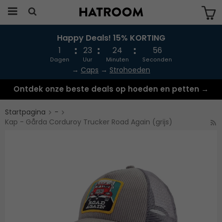
Happy Deals! 15% KORTING
Produkten har blivit tillagd i varukorgen
1
23
24
56
Dagen
Uur
Minuten
Seconden
→
Caps
→
Strohoeden
Ontdek onze beste deals op hoeden en petten →
Startpagina
-
Kap - Gårda Corduroy Trucker Road Again (grijs)