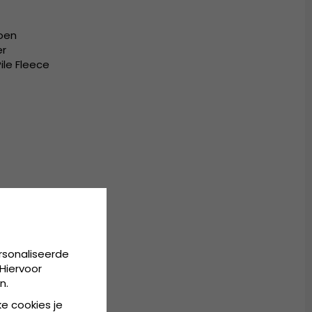
oen
er
ile Fleece
rsonaliseerde
Hiervoor
n.
ke cookies je