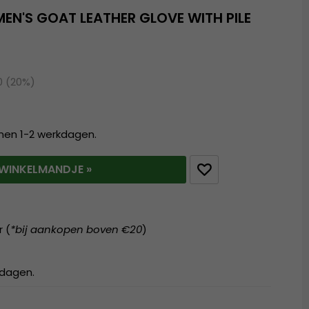
EN'S GOAT LEATHER GLOVE WITH PILE
0 (20%)
nnen 1-2 werkdagen.
T WINKELMANDJE »
r (
*bij aankopen boven €20
)
kdagen.