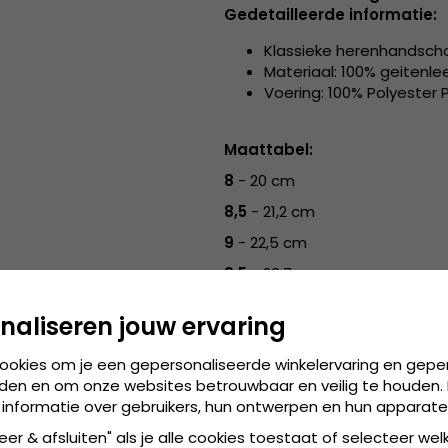
Gedetailleerde informatie:
Klassieke herenhandsch
Materiaal: 100% geitenle
Voering: 100% Polyester P
Maattabel:
8
- 20 cm
8,5
- 21,2 cm
9
- 22,5 cm
9,5
- 23,7 cm
10
- 25 cm
naliseren jouw ervaring
10,5
- 26,2 cm
cookies om je een gepersonaliseerde winkelervaring en gepe
den en om onze websites betrouwbaar en veilig te houden. 
 informatie over gebruikers, hun ontwerpen en hun apparate
eer & afsluiten" als je alle cookies toestaat of selecteer wel