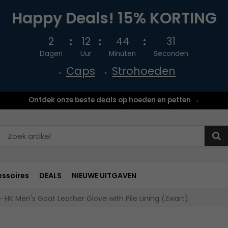
Happy Deals! 15% KORTING
2
12
44
30
Dagen
Uur
Minuten
Seconden
→
Caps
→
Strohoeden
Ontdek onze beste deals op hoeden en petten →
ssoires
DEALS
NIEUWE UITGAVEN
HK Men's Goat Leather Glove with Pile Lining (Zwart)