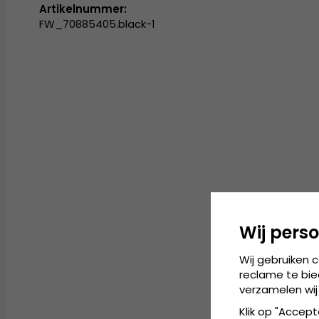
Artikelnummer:
FW_70885405.black-1
Wij perso
Wij gebruiken 
reclame te bie
verzamelen wij
Klik op "Accept