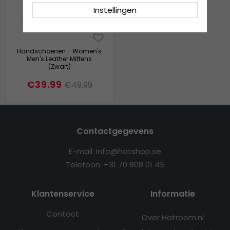
Instellingen
Handschoenen - Women's
Men's Leather Mittens
(Zwart)
€39.99
€49.99
Contactgegevens
E-mail: info@hatshop.se
Telefoon: +31 70 808 01 45
Klantenservice
Informatie
Contact
Over Hatroom.nl