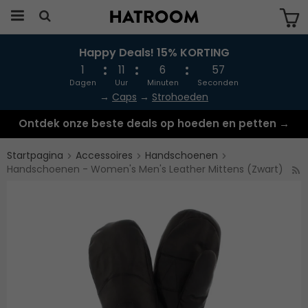
Happy Deals! 15% KORTING
Produkten har blivit tillagd i varukorgen
1
11
6
57
Dagen
Uur
Minuten
Seconden
→
Caps
→
Strohoeden
Ontdek onze beste deals op hoeden en petten →
Startpagina
Accessoires
Handschoenen
Handschoenen - Women's Men's Leather Mittens (Zwart)