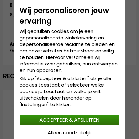
8
- 20 cm
Wij personaliseren jouw
8,5
- 21,2 cm
ervaring
Wij gebruiken cookies om je een
gepersonaliseerde winkelervaring en
Artikelnummer:
gepersonaliseerde reclame te bieden en
FW_70963011.Black
om onze websites betrouwbaar en veilig
te houden. Hiervoor verzamelen wij
informatie over gebruikers, hun ontwerpen
en hun apparaten.
RECENTELIJK BEKEKEN
Klik op "Accepteer & afsluiten" als je alle
cookies toestaat of selecteer welke
cookies je toestaat en welke je wilt
uitschakelen door hieronder op
"Instellingen" te klikken.
ACCEPTEER & AFSLUITEN
Alleen noodzakelijk