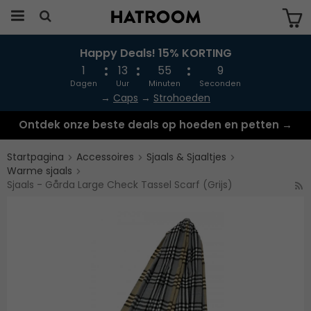
Happy Deals! 15% KORTING
Produkten har blivit tillagd i varukorgen
1
13
55
9
Dagen
Uur
Minuten
Seconden
→
Caps
→
Strohoeden
Ontdek onze beste deals op hoeden en petten →
Startpagina
Accessoires
Sjaals & Sjaaltjes
Warme sjaals
Sjaals - Gårda Large Check Tassel Scarf (Grijs)