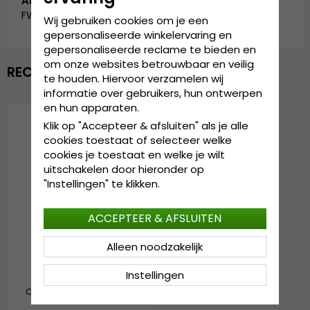
Artikelnummer:
FW_SC-5085-B_GREY
Wij gebruiken cookies om je een
gepersonaliseerde winkelervaring en
gepersonaliseerde reclame te bieden en
om onze websites betrouwbaar en veilig
RECENTELIJK BEKEKEN
te houden. Hiervoor verzamelen wij
informatie over gebruikers, hun ontwerpen
en hun apparaten.
Klik op "Accepteer & afsluiten" als je alle
cookies toestaat of selecteer welke
cookies je toestaat en welke je wilt
uitschakelen door hieronder op
"Instellingen" te klikken.
ACCEPTEER & AFSLUITEN
Alleen noodzakelijk
Instellingen
Sjaals - Gårda Large
Check Tassel Scarf (Grijs)