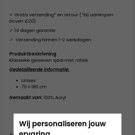
✓ Gratis verzending* en retour (
*bij aankopen
boven €20
)
✓ 14 dagen garantie
✓ Verzending binnen 1-2 werkdagen.
Produktbeskrivning
Klassieke geweven sjaal met rafels.
Gedetailleerde informatie:
Unisex
70 x 180 cm
Gemaakt van:
100% Acryl
Wij personaliseren jouw
ervaring