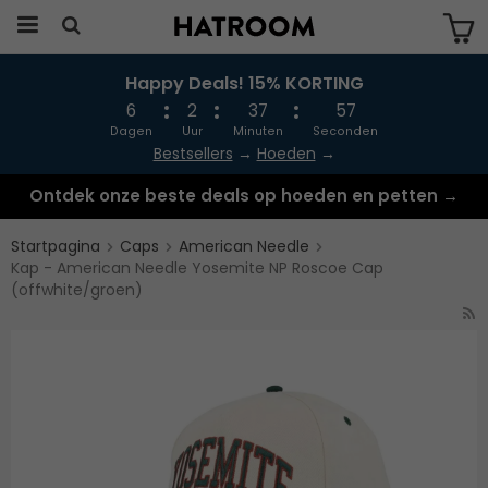
Happy Deals! 15% KORTING
Produkten har blivit tillagd i varukorgen
6
2
37
56
Dagen
Uur
Minuten
Seconden
Bestsellers
→
Hoeden
→
Ontdek onze beste deals op hoeden en petten →
Startpagina
Caps
American Needle
Kap - American Needle Yosemite NP Roscoe Cap
(offwhite/groen)