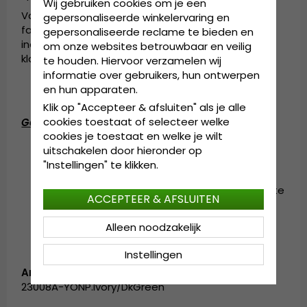
Wij gebruiken cookies om je een
Vandaag de dag is American Needle een
gepersonaliseerde winkelervaring en
familiebedrijf van de vierde generatie dat de
gepersonaliseerde reclame te bieden en
industrie blijft leiden met producten die door
om onze websites betrouwbaar en veilig
klanten over de hele wereld worden bewonderd.
te houden. Hiervoor verzamelen wij
informatie over gebruikers, hun ontwerpen
en hun apparaten.
Klik op "Accepteer & afsluiten" als je alle
cookies toestaat of selecteer welke
Gedetailleerde informatie:
cookies je toestaat en welke je wilt
De solide cap is aan de achterkant
uitschakelen door hieronder op
verstelbaar.
"Instellingen" te klikken.
Samenstelling
: 100% katoen
Maatinformatie
: Eén maat - past de meeste
ACCEPTEER & AFSLUITEN
mensen.
Alleen noodzakelijk
Instellingen
Artikelnummer:
23008A-YONP.Ivory/DkGreen