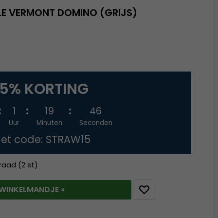
LE VERMONT DOMINO (GRIJS)
15% KORTING
1
19
45
Uur
Minuten
Seconden
et code: STRAW15
raad (2 st)
T WINKELMANDJE »