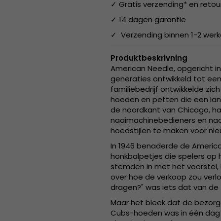
✓ Gratis verzending* en retou
✓ 14 dagen garantie
✓ Verzending binnen 1-2 wer
Produktbeskrivning
American Needle, opgericht in 
generaties ontwikkeld tot een
familiebedrijf ontwikkelde zic
hoeden en petten die een lang
de noordkant van Chicago, h
naaimachinebedieners en naai
hoedstijlen te maken voor ni
In 1946 benaderde de Americ
honkbalpetjes die spelers op
stemden in met het voorstel,
over hoe de verkoop zou verlo
dragen?" was iets dat van d
Maar het bleek dat de bezorgd
Cubs-hoeden was in één dag 