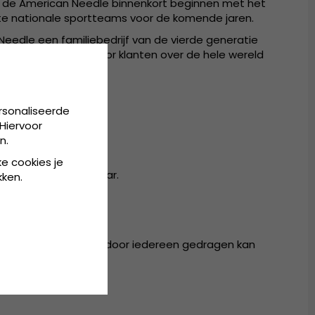
ou de American Needle binnenkort beginnen met het
ote nationale sportteams voor de komende jaren.
eedle een familiebedrijf van de vierde generatie
 met producten die door klanten over de hele wereld
rsonaliseerde
Hiervoor
n.
ke cookies je
achterkant verstelbaar.
kken.
ester
baar in één maat, die door iedereen gedragen kan