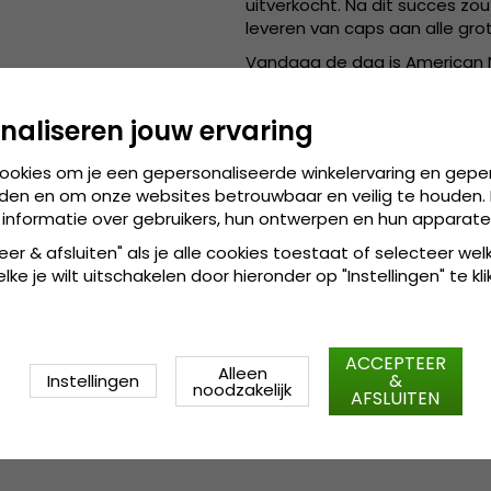
uitverkocht. Na dit succes z
leveren van caps aan alle gr
Vandaag de dag is American N
dat de industrie blijft leiden
worden bewonderd.
naliseren jouw ervaring
cookies om je een gepersonaliseerde winkelervaring en gepe
den en om onze websites betrouwbaar en veilig te houden. 
Gedetailleerde informatie:
 informatie over gebruikers, hun ontwerpen en hun apparate
Eén maat
eer & afsluiten" als je alle cookies toestaat of selecteer wel
De solide cap is aan de 
ke je wilt uitschakelen door hieronder op "Instellingen" te kli
Gemaakt van:
Katoen / Poly
ACCEPTEER
Alleen
&
Instellingen
Maattabel:
de cap is verkrijg
noodzakelijk
AFSLUITEN
worden