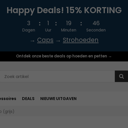
Happy Deals! 15% KORTING
3
1
19
45
Dagen
Uur
Minuten
Seconden
→
Caps
→
Strohoeden
Ontdek onze beste deals op hoeden en petten →
ssoires
DEALS
NIEUWE UITGAVEN
(grijs)