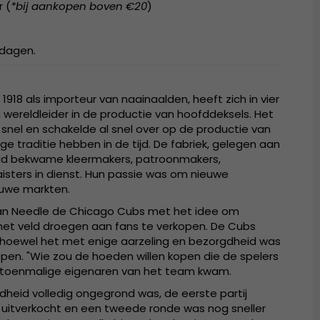
r (
*bij aankopen boven €20
)
kdagen.
1918 als importeur van naainaalden, heeft zich in vier
 wereldleider in de productie van hoofddeksels. Het
h snel en schakelde al snel over op de productie van
e traditie hebben in de tijd. De fabriek, gelegen aan
ad bekwame kleermakers, patroonmakers,
sters in dienst. Hun passie was om nieuwe
euwe markten.
an Needle de Chicago Cubs met het idee om
 het veld droegen aan fans te verkopen. De Cubs
 hoewel het met enige aarzeling en bezorgdheid was
pen. "Wie zou de hoeden willen kopen die de spelers
e toenmalige eigenaren van het team kwam.
heid volledig ongegrond was, de eerste partij
uitverkocht en een tweede ronde was nog sneller