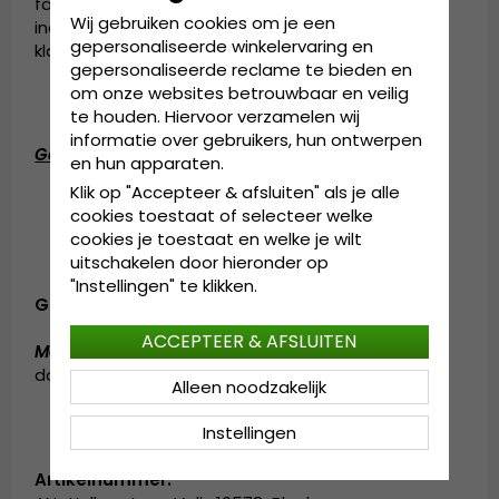
familiebedrijf van de vierde generatie dat de
Wij gebruiken cookies om je een
industrie blijft leiden met producten die door
gepersonaliseerde winkelervaring en
klanten over de hele wereld worden bewonderd.
gepersonaliseerde reclame te bieden en
om onze websites betrouwbaar en veilig
te houden. Hiervoor verzamelen wij
informatie over gebruikers, hun ontwerpen
Gedetailleerde informatie:
en hun apparaten.
Klik op "Accepteer & afsluiten" als je alle
Eén maat
cookies toestaat of selecteer welke
De solide cap is aan de achterkant
cookies je toestaat en welke je wilt
verstelbaar.
uitschakelen door hieronder op
"Instellingen" te klikken.
Gemaakt van:
Katoen / Polyester
ACCEPTEER & AFSLUITEN
Maattabel:
de cap is verkrijgbaar in één maat, die
door iedereen gedragen kan worden
Alleen noodzakelijk
Instellingen
Artikelnummer: