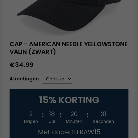
CAP - AMERICAN NEEDLE YELLOWSTONE
VALIN (ZWART)
€34.99
Afmetingen
15% KORTING
2
18
20
30
Dagen
Uur
Minuten
Seconden
Met code: STRAW15