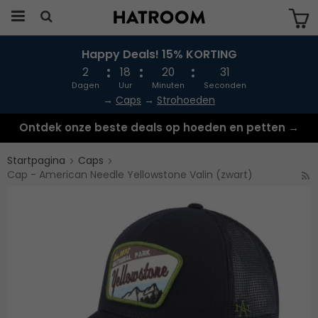
Happy Deals! 15% KORTING
Produkten har blivit tillagd i varukorgen
2
18
20
30
Dagen
Uur
Minuten
Seconden
→
Caps
→
Strohoeden
Ontdek onze beste deals op hoeden en petten →
Startpagina
Caps
Cap - American Needle Yellowstone Valin (zwart)