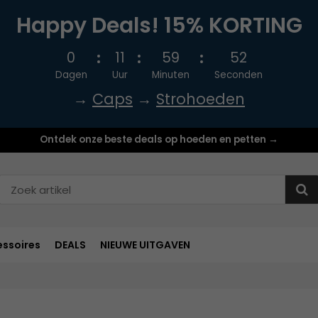
Happy Deals! 15% KORTING
0
11
59
51
Dagen
Uur
Minuten
Seconden
→
Caps
→
Strohoeden
Ontdek onze beste deals op hoeden en petten →
ssoires
DEALS
NIEUWE UITGAVEN