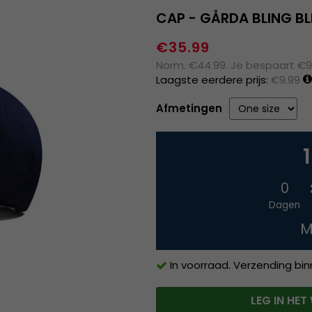
CAP - GÅRDA BLING BL
€35.99
Norm. €44.99. Je bespaart €9
Laagste eerdere prijs:
€9.99
Afmetingen
0
Dagen
M
In voorraad. Verzending bi
LEG IN HE