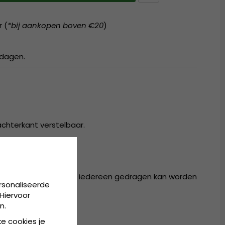
r (
*bij aankopen boven €20
)
kdagen.
achterkant verstelbaar.
r in één maat, die door iedereen gedragen kan worden
rsonaliseerde
Hiervoor
n.
ke cookies je