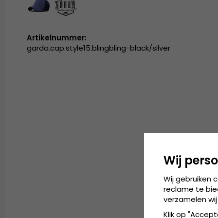
Artikelnummer:
garda.cap.style15.blingbling-black/silver
Wij perso
Wij gebruiken 
reclame te bie
verzamelen wij
Klik op "Accept