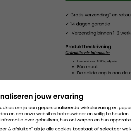
✓ Gratis verzending* en retou
✓ 14 dagen garantie
✓ Verzending binnen 1-2 wer
Produktbeskrivning
Gedetailleerde informatie:
Gemaakt van:
100% polyester
Eén maat
De solide cap is aan de 
Gemaakt van:
100% polyester
naliseren jouw ervaring
de cap is verkrijgbaa
Maattabel:
cookies om je een gepersonaliseerde winkelervaring en gepe
den en om onze websites betrouwbaar en veilig te houden. 
 informatie over gebruikers, hun ontwerpen en hun apparate
eer & afsluiten" als je alle cookies toestaat of selecteer wel