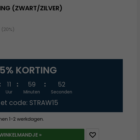
ING (ZWART/ZILVER)
 (20%)
15% KORTING
11
59
51
Uur
Minuten
Seconden
et code: STRAW15
nnen 1-2 werkdagen.
T WINKELMANDJE »