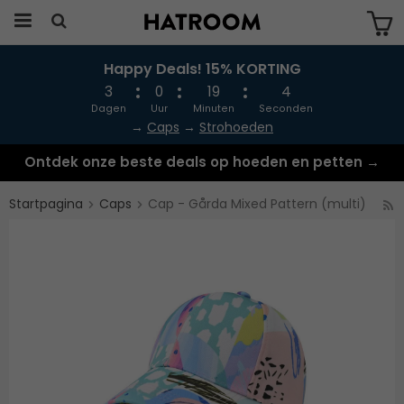
Happy Deals! 15% KORTING
Produkten har blivit tillagd i varukorgen
3
0
19
4
Dagen
Uur
Minuten
Seconden
→
Caps
→
Strohoeden
Ontdek onze beste deals op hoeden en petten →
Startpagina
Caps
Cap - Gårda Mixed Pattern (multi)