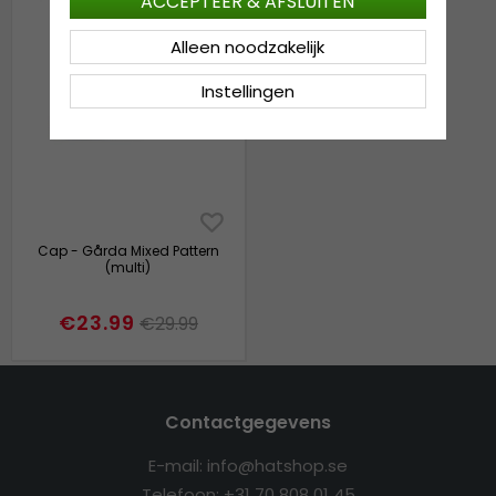
ACCEPTEER & AFSLUITEN
Alleen noodzakelijk
Instellingen
Cap - Gårda Mixed Pattern
(multi)
€23.99
€29.99
Contactgegevens
E-mail: info@hatshop.se
Telefoon: +31 70 808 01 45