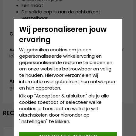
Eén maat
De solide cap is aan de achterkant
verstelbaar.
Wij personaliseren jouw
Gemaakt van:
100% polyester
ervaring
de cap is verkrijgbaar in één maat, die door
Wij gebruiken cookies om je een
Maattabel:
iedereen gedragen kan worden
gepersonaliseerde winkelervaring en
gepersonaliseerde reclame te bieden en
om onze websites betrouwbaar en veilig
te houden. Hiervoor verzamelen wij
Artikelnummer:
informatie over gebruikers, hun ontwerpen
garda.cap.style13.mixedpattern-multi
en hun apparaten.
Klik op "Accepteer & afsluiten" als je alle
cookies toestaat of selecteer welke
cookies je toestaat en welke je wilt
RECENTELIJK BEKEKEN
uitschakelen door hieronder op
"Instellingen" te klikken.