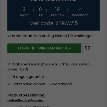
3
0
19
4
Dagen
Uur
Minuten
Seconden
Met code: STRAW15
In voorraad. Verzending binnen 1-2 werkdagen.
LEG IN HET WINKELMANDJE »
✓ Gratis verzending* en retour (
*bij aankopen
boven €20
)
✓ 14 dagen garantie
✓ Verzending binnen 1-2 werkdagen.
Produktbeskrivning
Gedetailleerde informatie:
Gemaakt van:
100% polyester