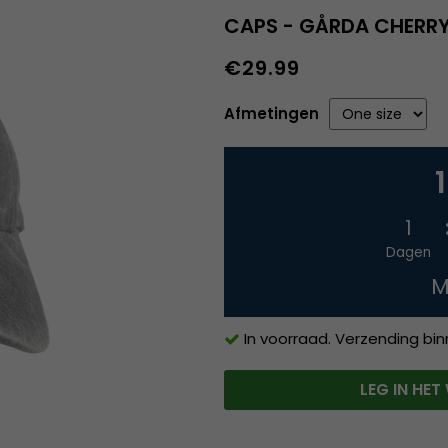
CAPS - GÅRDA CHERR
€29.99
Afmetingen
1
Dagen
M
In voorraad. Verzending bi
LEG IN HE