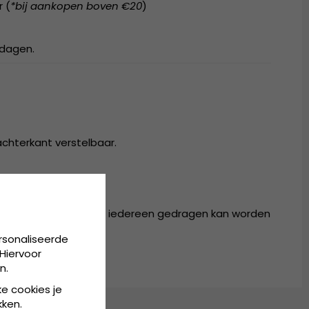
r (
*bij aankopen boven €20
)
kdagen.
achterkant verstelbaar.
r in één maat, die door iedereen gedragen kan worden
rsonaliseerde
Hiervoor
n.
ke cookies je
kken.