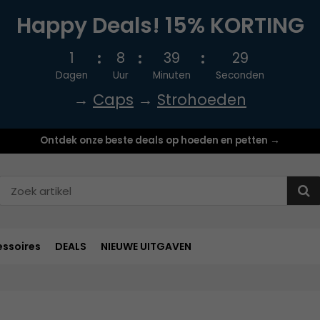
Happy Deals! 15% KORTING
1
8
39
28
Dagen
Uur
Minuten
Seconden
→
Caps
→
Strohoeden
Ontdek onze beste deals op hoeden en petten →
ssoires
DEALS
NIEUWE UITGAVEN