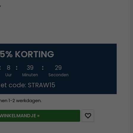
Y
15% KORTING
8
39
28
Uur
Minuten
Seconden
et code: STRAW15
nnen 1-2 werkdagen.
T WINKELMANDJE »