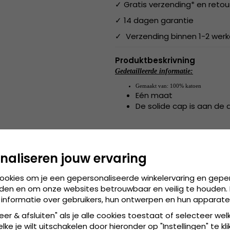
✓ Gratis verzending* en retou
✓ 14 dagen garantie
✓ Verzending binnen 1-2 wer
Produktbeskrivning
Gedetailleerde informatie:
Gemaakt van:
100% katoen
Eén maat
De solide cap is aan de 
Gemaakt van:
100% katoen
naliseren jouw ervaring
de cap is verkrijgbaa
Maattabel:
cookies om je een gepersonaliseerde winkelervaring en gepe
den en om onze websites betrouwbaar en veilig te houden. 
 informatie over gebruikers, hun ontwerpen en hun apparate
eer & afsluiten" als je alle cookies toestaat of selecteer wel
ke je wilt uitschakelen door hieronder op "Instellingen" te kli