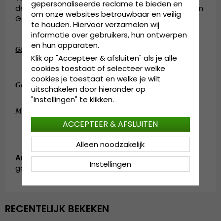
gepersonaliseerde reclame te bieden en
delen van Europa enkele honderden jaar geleden in
om onze websites betrouwbaar en veilig
Göteborg samenkwamen.
te houden. Hiervoor verzamelen wij
informatie over gebruikers, hun ontwerpen
en hun apparaten.
:
Gedetailleerde informatie
Klik op "Accepteer & afsluiten" als je alle
Gemaakt van 100 procent polyester.
cookies toestaat of selecteer welke
cookies je toestaat en welke je wilt
:
100 procent polyester.
Gemaakt van
uitschakelen door hieronder op
"Instellingen" te klikken.
:
OSFA.
Maattabel
ACCEPTEER & AFSLUITEN
Alleen noodzakelijk
Artikelnummer:
Instellingen
garda.camocap.pixel.grey
RECENTELIJK BEKEKEN