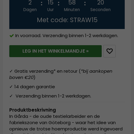
2
15
58
19
Dagen
Uur
Minuten
Seconden
Met code: STRAW15
In voorraad. Verzending binnen 1-2 werkdagen.
LEG IN HET WINKELMANDJE »
✓ Gratis verzending* en retour (
*bij aankopen
boven €20
)
✓ 14 dagen garantie
✓ Verzending binnen 1-2 werkdagen.
Produktbeskrivning
In Gårda - de oude textielarbeider en de
fabriekszone van Göteborg - waar het idee van
opnieuw de trotse hoemproductie werd ingevoerd