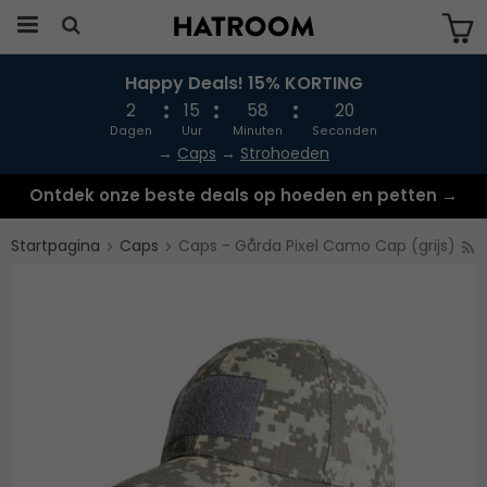
Happy Deals! 15% KORTING
Produkten har blivit tillagd i varukorgen
2
15
58
19
Dagen
Uur
Minuten
Seconden
→
Caps
→
Strohoeden
Ontdek onze beste deals op hoeden en petten →
Startpagina
Caps
Caps - Gårda Pixel Camo Cap (grijs)