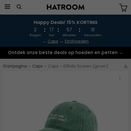
Happy Deals! 15% KORTING
Produkten har blivit tillagd i varukorgen
2
17
57
31
Dagen
Uur
Minuten
Seconden
→
Caps
→
Strohoeden
Ontdek onze beste deals op hoeden en petten →
Startpagina
Caps
Caps - Gårda Screen (groen)