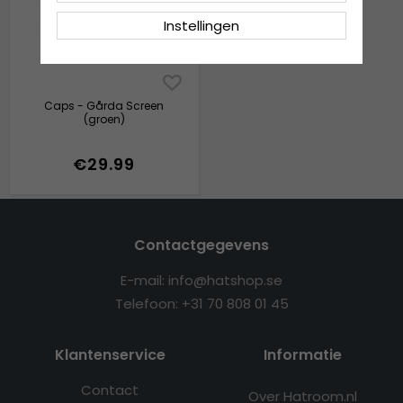
Instellingen
Caps - Gårda Screen
(groen)
€29.99
Contactgegevens
E-mail: info@hatshop.se
Telefoon: +31 70 808 01 45
Klantenservice
Informatie
Contact
Over Hatroom.nl