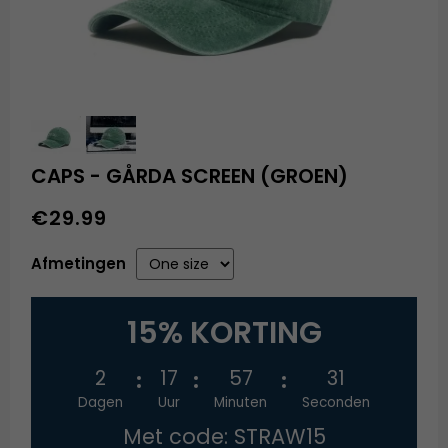
CAPS - GÅRDA SCREEN (GROEN)
€29.99
Afmetingen
15% KORTING
2
17
57
31
Dagen
Uur
Minuten
Seconden
Met code: STRAW15