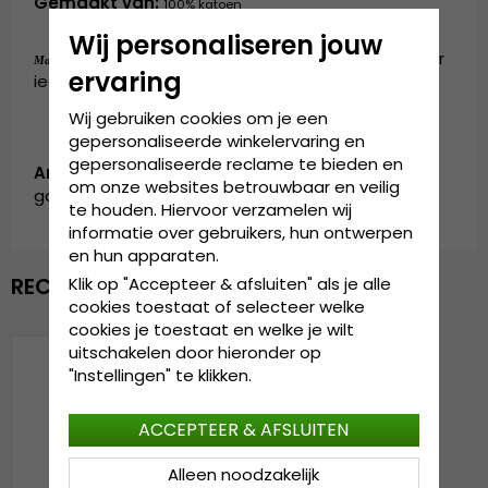
Gemaakt van:
100% katoen
Wij personaliseren jouw
de cap is verkrijgbaar in één maat, die door
Maattabel:
ervaring
iedereen gedragen kan worden
Wij gebruiken cookies om je een
gepersonaliseerde winkelervaring en
gepersonaliseerde reclame te bieden en
Artikelnummer:
om onze websites betrouwbaar en veilig
garda.cap.screen-green
te houden. Hiervoor verzamelen wij
informatie over gebruikers, hun ontwerpen
en hun apparaten.
RECENTELIJK BEKEKEN
Klik op "Accepteer & afsluiten" als je alle
cookies toestaat of selecteer welke
cookies je toestaat en welke je wilt
uitschakelen door hieronder op
"Instellingen" te klikken.
ACCEPTEER & AFSLUITEN
Alleen noodzakelijk