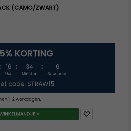
BACK (CAMO/ZWART)
15% KORTING
16
34
5
Uur
Minuten
Seconden
et code: STRAW15
nnen 1-2 werkdagen.
T WINKELMANDJE »