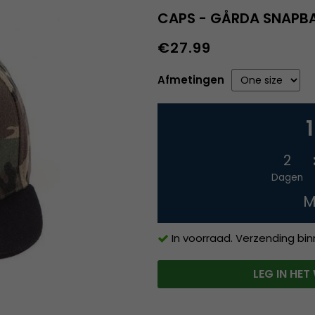
CAPS - GÅRDA SNAP
€27.99
Afmetingen
2
Dagen
M
In voorraad. Verzending bi
LEG IN HE