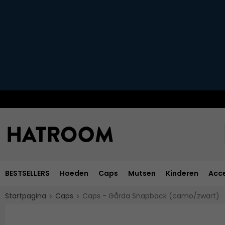
BESTSELLERS
Hoeden
Caps
Mutsen
Kinderen
Acce
Startpagina
Caps
Caps - Gårda Snapback (camo/zwart)