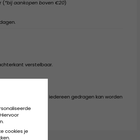
r (
*bij aankopen boven €20
)
kdagen.
achterkant verstelbaar.
r in één maat, die door iedereen gedragen kan worden
rsonaliseerde
Hiervoor
n.
ke cookies je
kken.