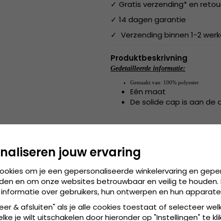
✓ Gratis verzending* en retou
✓ 14 dagen garantie
✓ Verzending binnen 1-2 wer
Produktbeskrivning
Gedetailleerde informatie:
Gemaakt van:
100% polyester
Eén maat
De solide cap is aan de 
Gemaakt van:
100% polyester
naliseren jouw ervaring
de cap is verkrijgbaa
Maattabel:
cookies om je een gepersonaliseerde winkelervaring en gepe
den en om onze websites betrouwbaar en veilig te houden. 
 informatie over gebruikers, hun ontwerpen en hun apparate
eer & afsluiten" als je alle cookies toestaat of selecteer wel
ke je wilt uitschakelen door hieronder op "Instellingen" te kli