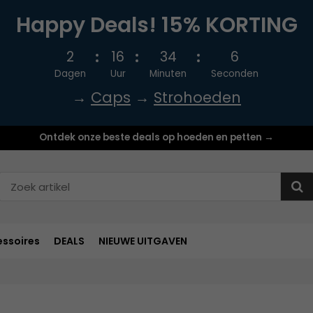
Happy Deals! 15% KORTING
2
16
34
5
Dagen
Uur
Minuten
Seconden
→
Caps
→
Strohoeden
Ontdek onze beste deals op hoeden en petten →
ssoires
DEALS
NIEUWE UITGAVEN