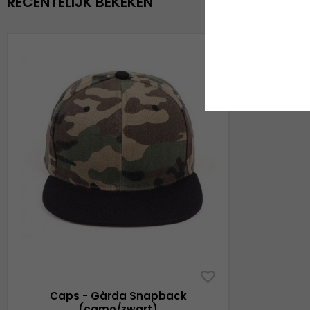
RECENTELIJK BEKEKEN
Caps - Gårda Snapback
(camo/zwart)