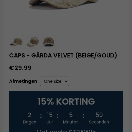
CAPS - GÅRDA VELVET (BEIGE/GOUD)
€29.99
Afmetingen
15% KORTING
2
15
5
50
Dagen
Uur
Minuten
Seconden