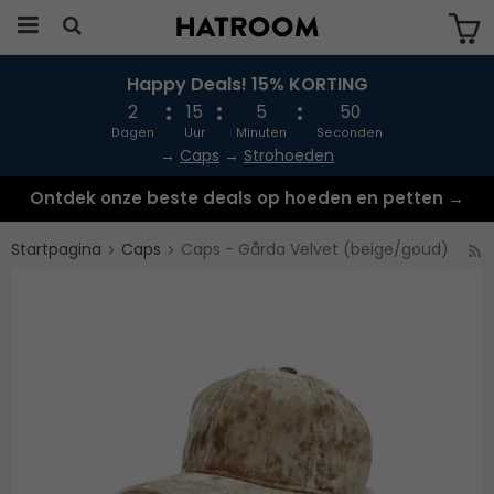
Happy Deals! 15% KORTING
Produkten har blivit tillagd i varukorgen
2
15
5
50
Dagen
Uur
Minuten
Seconden
→
Caps
→
Strohoeden
Ontdek onze beste deals op hoeden en petten →
Startpagina
Caps
Caps - Gårda Velvet (beige/goud)