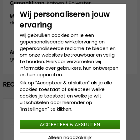
Gemaakt van:
Katoen / Polyester
Wij personaliseren jouw
Maattabel:
de cap is verkrijgbaar in één maat, die
door iedereen gedragen kan worden
ervaring
Wij gebruiken cookies om je een
gepersonaliseerde winkelervaring en
gepersonaliseerde reclame te bieden en
Artikelnummer:
om onze websites betrouwbaar en veilig
garda.cap.velvet.gold
te houden. Hiervoor verzamelen wij
informatie over gebruikers, hun ontwerpen
en hun apparaten.
Klik op "Accepteer & afsluiten" als je alle
RECENTELIJK BEKEKEN
cookies toestaat of selecteer welke
cookies je toestaat en welke je wilt
uitschakelen door hieronder op
"Instellingen" te klikken.
ACCEPTEER & AFSLUITEN
Alleen noodzakelijk