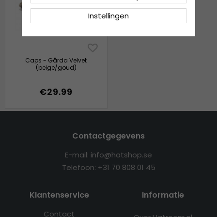
Instellingen
Caps - Gårda Velvet
(beige/goud)
€29.99
Contactgegevens
E-mail: info@hatshop.se
Telefoon: +31 70 808 01 45
Klantenservice
Informatie
Contact