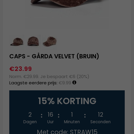
CAPS - GÅRDA VELVET (BRUIN)
€23.99
Norm. €29.99. Je bespaart €6 (20%)
Laagste eerdere prijs:
€9.99
15% KORTING
2
16
1
12
Dagen
Uur
Minuten
Seconden
Met code: STRAW15