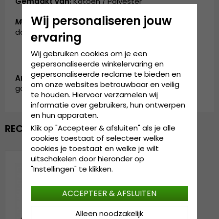
Gemaakt van:
Katoen / Polyester
Wij personaliseren jouw
Maattabel:
de cap is verkrijgbaar in één maat, die
door iedereen gedragen kan worden
ervaring
Wij gebruiken cookies om je een
gepersonaliseerde winkelervaring en
gepersonaliseerde reclame te bieden en
Artikelnummer:
om onze websites betrouwbaar en veilig
garda.cap.velvet.brown
te houden. Hiervoor verzamelen wij
informatie over gebruikers, hun ontwerpen
en hun apparaten.
RECENTELIJK BEKEKEN
Klik op "Accepteer & afsluiten" als je alle
cookies toestaat of selecteer welke
cookies je toestaat en welke je wilt
uitschakelen door hieronder op
"Instellingen" te klikken.
ACCEPTEER & AFSLUITEN
Alleen noodzakelijk