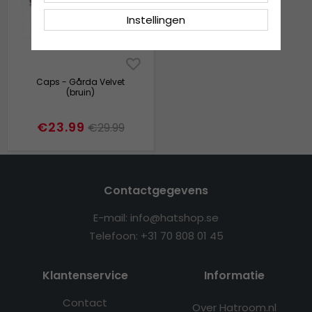
Instellingen
Caps - Gårda Velvet
(bruin)
€23.99
€29.99
Contactgegevens
E-mail: info@hatshop.se
Telefoon: +31 70 808 01 45
Klantenservice
Informatie
Contact
Over Hatroom.nl