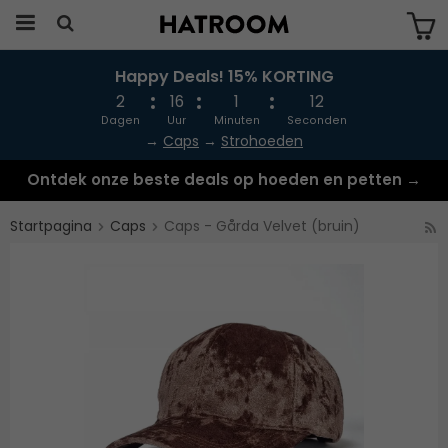
Happy Deals! 15% KORTING
Produkten har blivit tillagd i varukorgen
2
16
1
12
Dagen
Uur
Minuten
Seconden
→
Caps
→
Strohoeden
Ontdek onze beste deals op hoeden en petten →
Startpagina
Caps
Caps - Gårda Velvet (bruin)