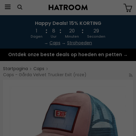
Happy Deals! 15% KORTING
Produkten har blivit tillagd i varukorgen
1
8
20
28
Dagen
Uur
Minuten
Seconden
→
Caps
→
Strohoeden
Ontdek onze beste deals op hoeden en petten →
Startpagina
Caps
Caps - Gårda Velvet Trucker Exit (roze)