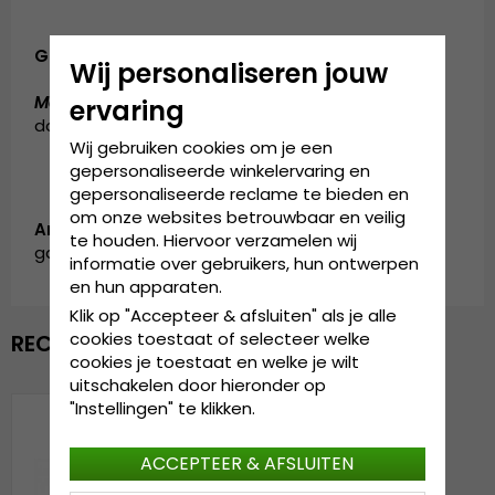
Gemaakt van:
Katoen / Polyester
Wij personaliseren jouw
Maattabel:
de cap is verkrijgbaar in één maat, die
ervaring
door iedereen gedragen kan worden
Wij gebruiken cookies om je een
gepersonaliseerde winkelervaring en
gepersonaliseerde reclame te bieden en
om onze websites betrouwbaar en veilig
Artikelnummer:
te houden. Hiervoor verzamelen wij
garda.cap.trucker.velvet.exit-pink
informatie over gebruikers, hun ontwerpen
en hun apparaten.
Klik op "Accepteer & afsluiten" als je alle
cookies toestaat of selecteer welke
RECENTELIJK BEKEKEN
cookies je toestaat en welke je wilt
uitschakelen door hieronder op
"Instellingen" te klikken.
ACCEPTEER & AFSLUITEN