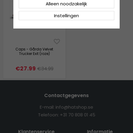
Alleen noodzakelijk
Instellingen
Caps - Gårda Velvet
Trucker Exit (roze)
€27.99
€34.99
Contactgegevens
E-mail: info@hatshop.se
Telefoon: +31 70 808 01 45
Klantenservice
Informatie