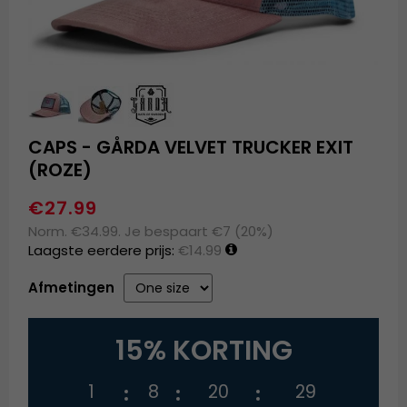
CAPS - GÅRDA VELVET TRUCKER EXIT
(ROZE)
€27.99
Norm. €34.99. Je bespaart €7 (20%)
Laagste eerdere prijs:
€14.99
Afmetingen
15% KORTING
1
8
20
28