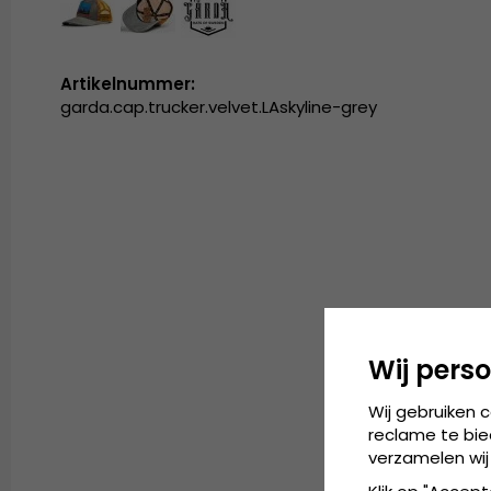
Artikelnummer:
garda.cap.trucker.velvet.LAskyline-grey
Wij perso
Wij gebruiken 
reclame te bie
verzamelen wij