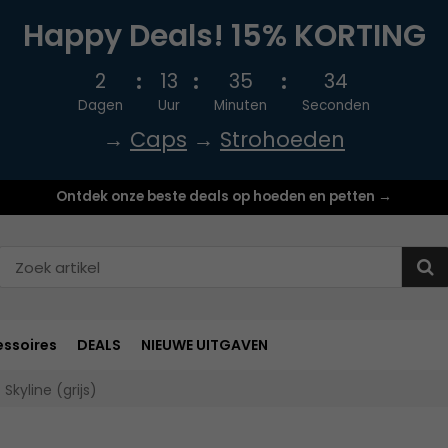
Happy Deals! 15% KORTING
2
13
35
33
Dagen
Uur
Minuten
Seconden
→
Caps
→
Strohoeden
Ontdek onze beste deals op hoeden en petten →
ssoires
DEALS
NIEUWE UITGAVEN
Skyline (grijs)