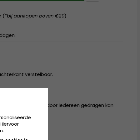
r (
*bij aankopen boven €20
)
kdagen.
achterkant verstelbaar.
ester
baar in één maat, die door iedereen gedragen kan
rsonaliseerde
Hiervoor
n.