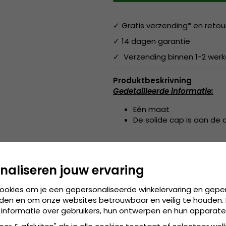
✓ Gratis verzending* en retou
✓ 14 dagen garantie
✓ Verzending binnen 1-2 wer
Produktbeskrivning
Gedetailleerde informatie:
Eén maat
De solide cap is aan de 
Gemaakt van:
Katoen / Poly
naliseren jouw ervaring
Maattabel:
de cap is verkrijg
worden
cookies om je een gepersonaliseerde winkelervaring en gepe
den en om onze websites betrouwbaar en veilig te houden. 
 informatie over gebruikers, hun ontwerpen en hun apparate