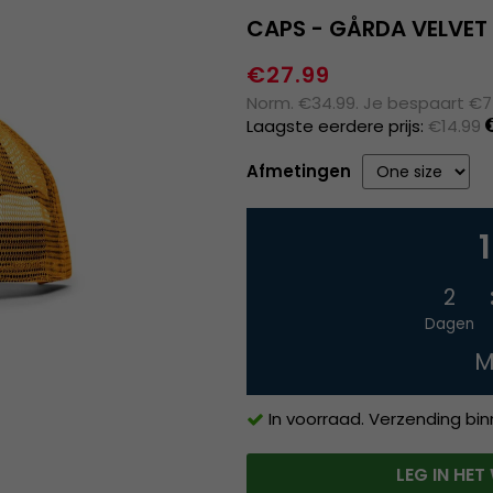
CAPS - GÅRDA VELVET 
€27.99
Norm. €34.99. Je bespaart €7
Laagste eerdere prijs:
€14.99
Afmetingen
2
Dagen
M
In voorraad. Verzending bi
LEG IN HE