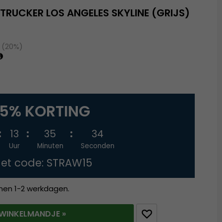
TRUCKER LOS ANGELES SKYLINE (GRIJS)
 (20%)
15% KORTING
13
35
33
Uur
Minuten
Seconden
et code: STRAW15
nnen 1-2 werkdagen.
T WINKELMANDJE »