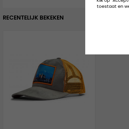
Klik op "Accept
toestaat en wel
RECENTELIJK BEKEKEN