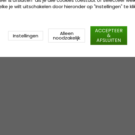
eer & afsluiten" als je alle cookies toestaat of selecteer wel
ke je wilt uitschakelen door hieronder op "Instellingen" te kli
ACCEPTEER
Alleen
&
Instellingen
noodzakelijk
AFSLUITEN