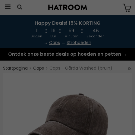
Happy Deals! 15% KORTING
Produkten har blivit tillagd i varukorgen
1
16
59
48
Dagen
Uur
Minuten
Seconden
→
Caps
→
Strohoeden
Ontdek onze beste deals op hoeden en petten →
Startpagina
Caps
Caps - Gårda Washed (bruin)