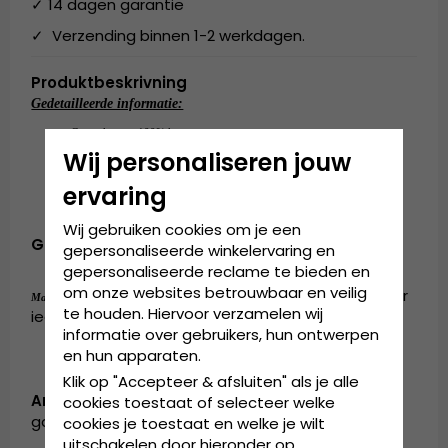
✓ 14 dagen garantie
✓ Verzending binnen 1-2 werkdagen.
Produktbeskrivning
Gedetailleerde informatie:
Gemaakt van:
100% katoen
Eén maat
Wij personaliseren jouw
De solide cap is aan de achterkant
ervaring
verstelbaar.
Wij gebruiken cookies om je een
Gemaakt van:
100% katoen
gepersonaliseerde winkelervaring en
gepersonaliseerde reclame te bieden en
om onze websites betrouwbaar en veilig
de cap is verkrijgbaar in één maat, die door
Maattabel:
te houden. Hiervoor verzamelen wij
iedereen gedragen kan worden
informatie over gebruikers, hun ontwerpen
en hun apparaten.
Klik op "Accepteer & afsluiten" als je alle
Artikelnummer:
cookies toestaat of selecteer welke
garda.cap.brown3
cookies je toestaat en welke je wilt
uitschakelen door hieronder op