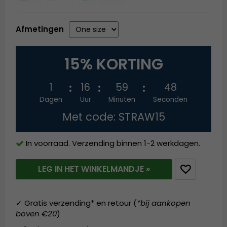
Afmetingen
15% KORTING
1
16
59
48
Dagen
Uur
Minuten
Seconden
Met code: STRAW15
In voorraad. Verzending binnen 1-2 werkdagen.
LEG IN HET WINKELMANDJE »
✓ Gratis verzending* en retour (
*bij aankopen
boven €20
)