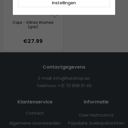
Instellingen
Caps - Gårda Washed
(grijs)
€27.99
Contactgegevens
E-mail: info@hatshop.se
Telefoon: +31 70 808 01 45
Klantenservice
Informatie
Contact
Over Hatroom.nl
Algemene voorwaarden
Populaire zoekopdrachten