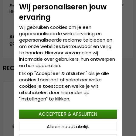
de cap is verkrijgbaar in één maat, die door
Wij personaliseren jouw
Maattabel:
iedereen gedragen kan worden
ervaring
Wij gebruiken cookies om je een
gepersonaliseerde winkelervaring en
Artikelnummer:
gepersonaliseerde reclame te bieden en
garda.cap.mgrey
om onze websites betrouwbaar en veilig
te houden. Hiervoor verzamelen wij
informatie over gebruikers, hun ontwerpen
en hun apparaten.
RECENTELIJK BEKEKEN
Klik op "Accepteer & afsluiten" als je alle
cookies toestaat of selecteer welke
cookies je toestaat en welke je wilt
uitschakelen door hieronder op
"Instellingen" te klikken.
ACCEPTEER & AFSLUITEN
Alleen noodzakelijk