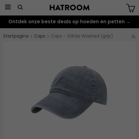
Ontdek onze beste deals op hoeden en petten →
Produkten har blivit tillagd i varukorgen
Startpagina
Caps
Caps - Gårda Washed (grijs)