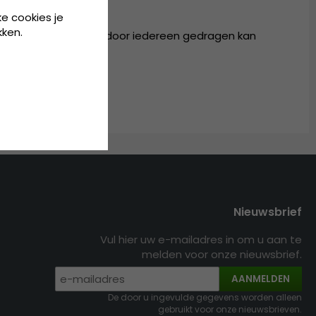
ester
ke cookies je
kken.
baar in één maat, die door iedereen gedragen kan
Nieuwsbrief
Vul hier uw e-mailadres in om u aan te
melden voor onze nieuwsbrief.
AANMELDEN
De door u ingevulde gegevens worden alleen
gebruikt voor onze nieuwsbrieven.