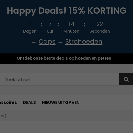
Happy Deals! 15% KORTING
1
7
14
22
Dagen
Uur
Minuten
Seconden
→
Caps
→
Strohoeden
Ontdek onze beste deals op hoeden en petten →
ssoires
DEALS
NIEUWE UITGAVEN
ey)