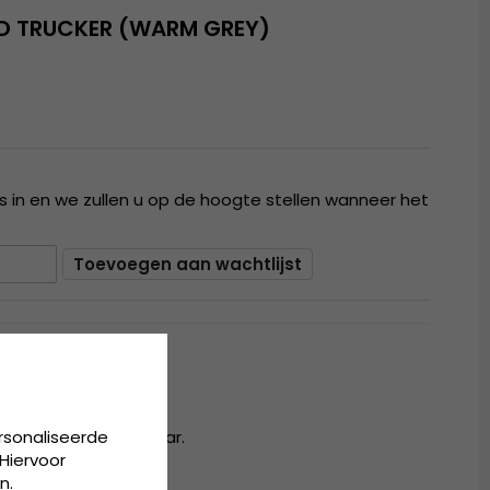
D TRUCKER (WARM GREY)
 in en we zullen u op de hoogte stellen wanneer het
Toevoegen aan wachtlijst
rsonaliseerde
achterkant verstelbaar.
Hiervoor
n.