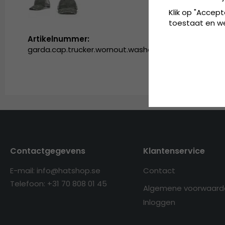
Klik op "Accept
toestaat en wel
Artikelnummer:
garda.cap.trucker.wornout.washed.warmgrey
Contactgegevens
Klantenservice
E-mail: info@hatshop.se
Contact
Telefoon: +31 70 808 01 45
Algemene voorwaard
Inloggen