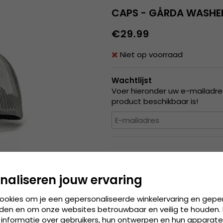
CAPS - GÅRDA WASHE
€29.99
Niet op voorraad
Wachtlijst
Voer hieronder uw e-mailadres
product beschikbaar is!
Produktbeskrivning
Gedetailleerde informatie:
naliseren jouw ervaring
Eén maat
cookies om je een gepersonaliseerde winkelervaring en gepe
De solide cap is aan de 
den en om onze websites betrouwbaar en veilig te houden. 
 informatie over gebruikers, hun ontwerpen en hun apparate