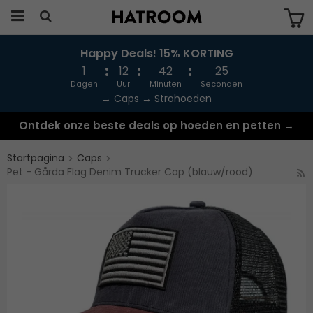
Happy Deals! 15% KORTING
Produkten har blivit tillagd i varukorgen
1
12
42
25
Dagen
Uur
Minuten
Seconden
→
Caps
→
Strohoeden
Ontdek onze beste deals op hoeden en petten →
Startpagina
Caps
Pet - Gårda Flag Denim Trucker Cap (blauw/rood)