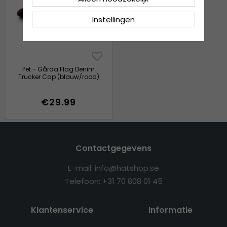
Instellingen
Pet - Gårda Flag Denim
Trucker Cap (blauw/rood)
€29.99
Contactgegevens
E-mail: info@hatshop.se
Telefoon: +31 70 808 01 45
Klantenservice
Informatie