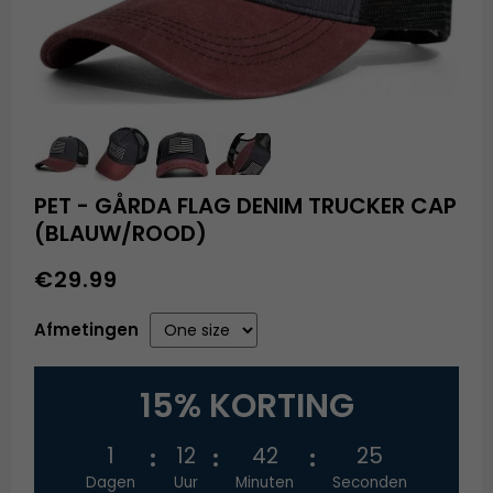
PET - GÅRDA FLAG DENIM TRUCKER CAP
(BLAUW/ROOD)
€29.99
Afmetingen
15% KORTING
1
12
42
25
Dagen
Uur
Minuten
Seconden