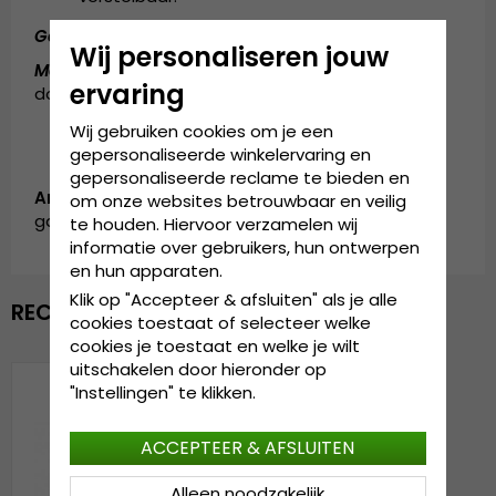
Gemaakt van:
Katoen en polyester
Wij personaliseren jouw
Maattabel:
de cap is verkrijgbaar in één maat, die
ervaring
door iedereen gedragen kan worden
Wij gebruiken cookies om je een
gepersonaliseerde winkelervaring en
gepersonaliseerde reclame te bieden en
Artikelnummer:
om onze websites betrouwbaar en veilig
garda.cap.1112012.1.flag.trucker.blue/red
te houden. Hiervoor verzamelen wij
informatie over gebruikers, hun ontwerpen
en hun apparaten.
Klik op "Accepteer & afsluiten" als je alle
RECENTELIJK BEKEKEN
cookies toestaat of selecteer welke
cookies je toestaat en welke je wilt
uitschakelen door hieronder op
"Instellingen" te klikken.
ACCEPTEER & AFSLUITEN
Alleen noodzakelijk