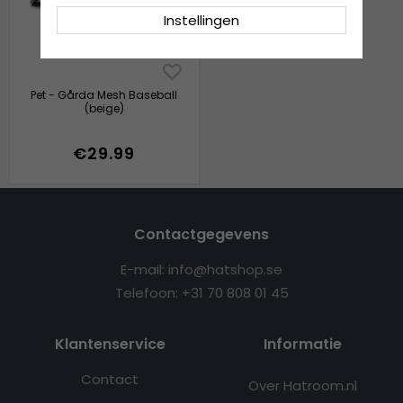
Instellingen
Pet - Gårda Mesh Baseball
(beige)
€29.99
Contactgegevens
E-mail: info@hatshop.se
Telefoon: +31 70 808 01 45
Klantenservice
Informatie
Contact
Over Hatroom.nl