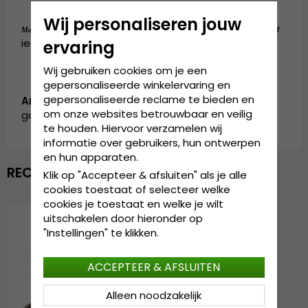
Wij personaliseren jouw
de cap is verkrijgbaar in één maat, die door
Maattabel:
iedereen gedragen kan worden
ervaring
Wij gebruiken cookies om je een
gepersonaliseerde winkelervaring en
gepersonaliseerde reclame te bieden en
Artikelnummer:
om onze websites betrouwbaar en veilig
garda.cap.1212708.4.mesh.baseball.beige
te houden. Hiervoor verzamelen wij
informatie over gebruikers, hun ontwerpen
en hun apparaten.
RECENTELIJK BEKEKEN
Klik op "Accepteer & afsluiten" als je alle
cookies toestaat of selecteer welke
cookies je toestaat en welke je wilt
uitschakelen door hieronder op
"Instellingen" te klikken.
ACCEPTEER & AFSLUITEN
Alleen noodzakelijk