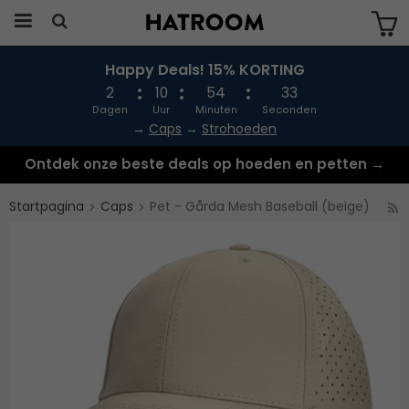
Happy Deals! 15% KORTING
Produkten har blivit tillagd i varukorgen
2
10
54
33
Dagen
Uur
Minuten
Seconden
→
Caps
→
Strohoeden
Ontdek onze beste deals op hoeden en petten →
Startpagina
Caps
Pet - Gårda Mesh Baseball (beige)