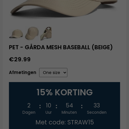
PET - GÅRDA MESH BASEBALL (BEIGE)
€29.99
Afmetingen
15% KORTING
2
10
54
33
Dagen
Uur
Minuten
Seconden
Met code: STRAW15