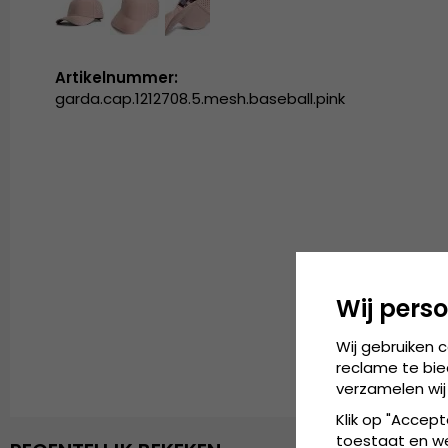
Artikelnummer:
garda.cap.1212708.5.mesh.baseball.pink
Wij perso
Wij gebruiken 
reclame te bie
verzamelen wij
Klik op "Accept
toestaat en wel