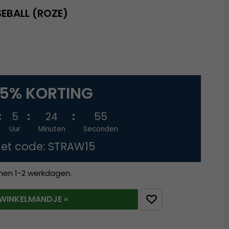
EBALL (ROZE)
15% KORTING
5
24
54
Uur
Minuten
Seconden
et code: STRAW15
nnen 1-2 werkdagen.
T WINKELMANDJE »