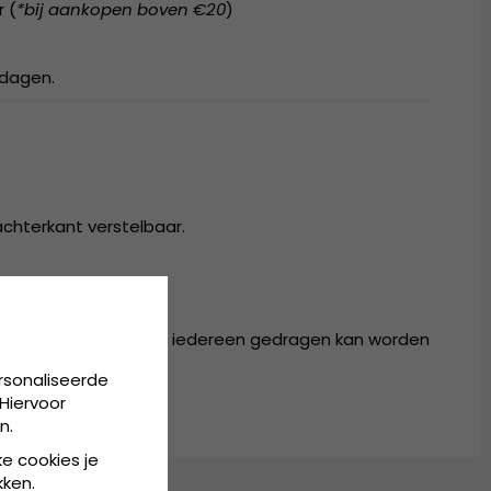
r (
*bij aankopen boven €20
)
kdagen.
achterkant verstelbaar.
r in één maat, die door iedereen gedragen kan worden
rsonaliseerde
Hiervoor
n.
ke cookies je
kken.