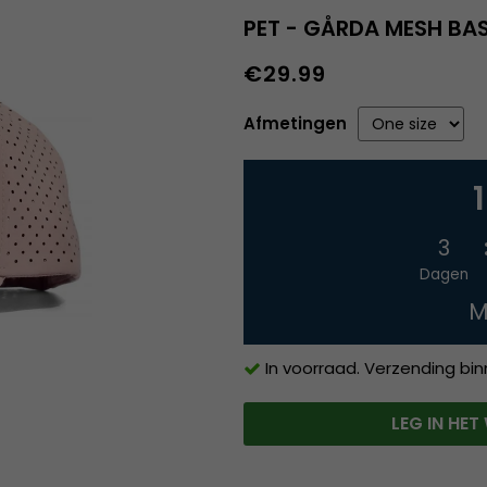
PET - GÅRDA MESH BAS
€29.99
Afmetingen
3
Dagen
M
In voorraad. Verzending bi
LEG IN HE