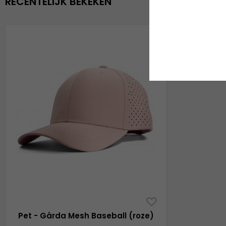
RECENTELIJK BEKEKEN
Pet - Gårda Mesh Baseball (roze)