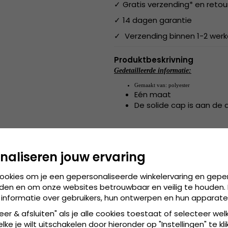
✓ Gratis verzending* en retou
✓ 14 dagen garantie
✓ Verzending binnen 1-2 wer
Produktbeskrivning
Gedetailleerde informatie:
Gemaakt van:
 polyester
Eén maat
De solide cap is aan de 
Gemaakt van:
 polyester
naliseren jouw ervaring
de cap is verkrijgbaa
Maattabel:
cookies om je een gepersonaliseerde winkelervaring en gepe
den en om onze websites betrouwbaar en veilig te houden. 
 informatie over gebruikers, hun ontwerpen en hun apparate
eer & afsluiten" als je alle cookies toestaat of selecteer wel
ke je wilt uitschakelen door hieronder op "Instellingen" te kli