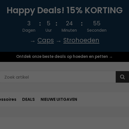
Happy Deals! 15% KORTING
3
5
24
54
Dagen
Uur
Minuten
Seconden
→
Caps
→
Strohoeden
Ontdek onze beste deals op hoeden en petten →
ssoires
DEALS
NIEUWE UITGAVEN