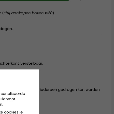
r (
*bij aankopen boven €20
)
kdagen.
achterkant verstelbaar.
r in één maat, die door iedereen gedragen kan worden
rsonaliseerde
Hiervoor
n.
ke cookies je