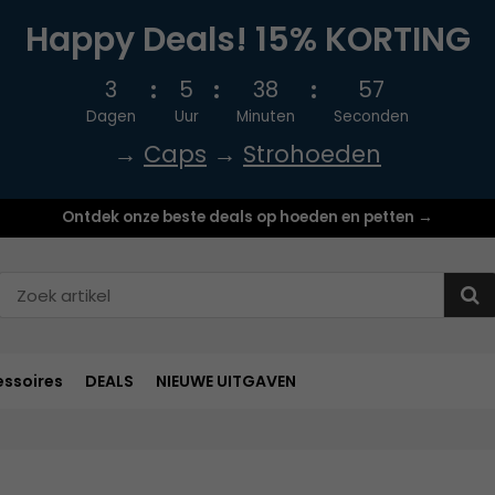
Happy Deals! 15% KORTING
3
5
38
56
Dagen
Uur
Minuten
Seconden
→
Caps
→
Strohoeden
Ontdek onze beste deals op hoeden en petten →
ssoires
DEALS
NIEUWE UITGAVEN