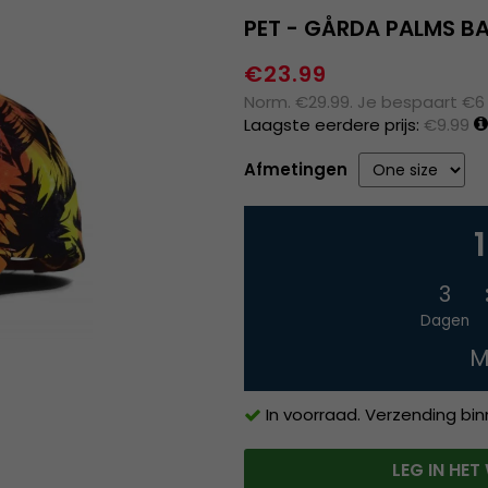
PET - GÅRDA PALMS BA
€23.99
Norm. €29.99. Je bespaart €6
Laagste eerdere prijs:
€9.99
Afmetingen
3
Dagen
M
In voorraad. Verzending bi
LEG IN HE