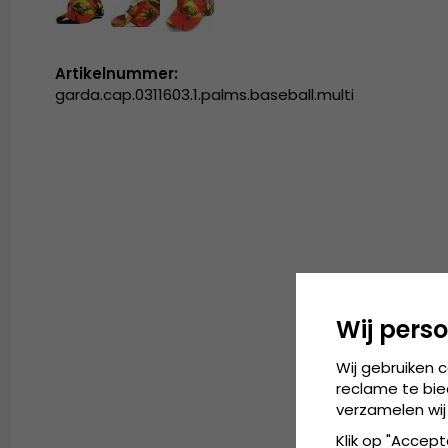
Artikelnummer:
garda.cap.0311603.1.palms.baseball.multi
Wij perso
Wij gebruiken 
reclame te bie
verzamelen wij
Klik op "Accept