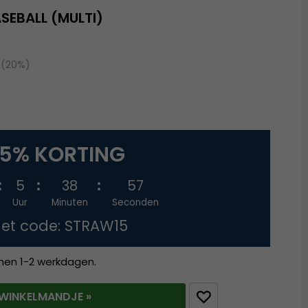
SEBALL (MULTI)
 (20%)
15% KORTING
5
38
56
Uur
Minuten
Seconden
et code: STRAW15
nnen 1-2 werkdagen.
T WINKELMANDJE »