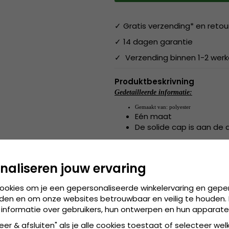
✓ Gratis verzending* en retou
✓ 14 dagen garantie
✓ Verzending binnen 1-2 wer
Produktbeskrivning
Gedetailleerde informatie:
Gemaakt van:
 polyester
Eén maat
De solide cap is aan de 
Gemaakt van:
 polyester
naliseren jouw ervaring
de cap is verkrijgbaa
Maattabel:
cookies om je een gepersonaliseerde winkelervaring en gepe
den en om onze websites betrouwbaar en veilig te houden. 
 informatie over gebruikers, hun ontwerpen en hun apparate
eer & afsluiten" als je alle cookies toestaat of selecteer wel