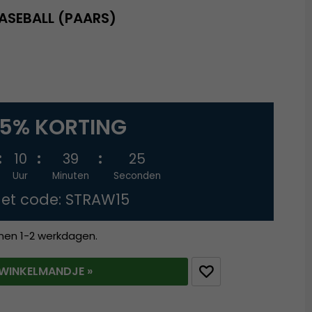
ASEBALL (PAARS)
15% KORTING
10
39
24
Uur
Minuten
Seconden
et code: STRAW15
nnen 1-2 werkdagen.
T WINKELMANDJE »