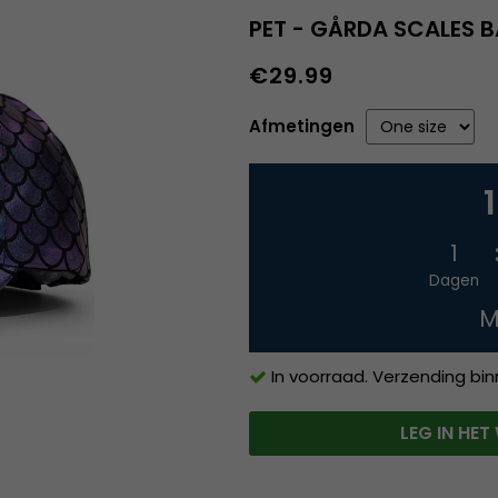
PET - GÅRDA SCALES B
€29.99
Afmetingen
1
Dagen
M
In voorraad. Verzending bi
LEG IN HE