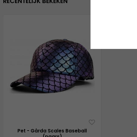
RECENTELIJK BEKEKEN
Pet - Gårda Scales Baseball
(paars)