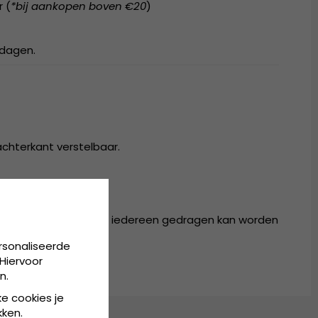
r (
*bij aankopen boven €20
)
kdagen.
achterkant verstelbaar.
r in één maat, die door iedereen gedragen kan worden
rsonaliseerde
Hiervoor
n.
ke cookies je
kken.