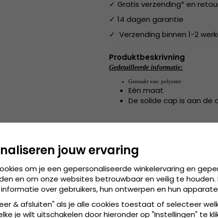
✓ Gratis verzending* en retou
✓ 14 dagen garantie
✓ Verzending binnen 1-2 wer
Produktbeskrivning
Gedetailleerde informatie:
Gemaakt van:
 polyester
Eén maat
De solide cap is aan de 
Gemaakt van:
 polyester
naliseren jouw ervaring
de cap is verkrijgbaa
Maattabel:
cookies om je een gepersonaliseerde winkelervaring en gepe
den en om onze websites betrouwbaar en veilig te houden. 
 informatie over gebruikers, hun ontwerpen en hun apparate
eer & afsluiten" als je alle cookies toestaat of selecteer wel
ke je wilt uitschakelen door hieronder op "Instellingen" te kli