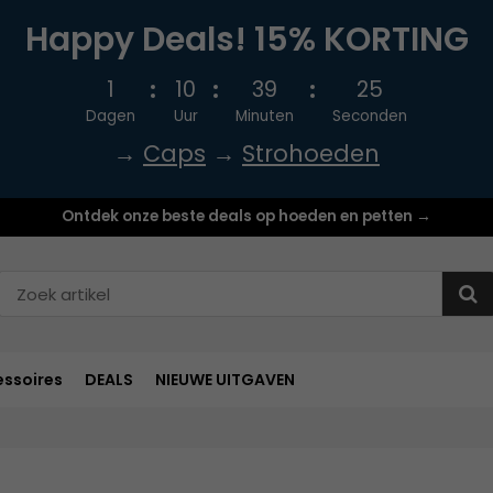
Happy Deals! 15% KORTING
1
10
39
24
Dagen
Uur
Minuten
Seconden
→
Caps
→
Strohoeden
Ontdek onze beste deals op hoeden en petten →
ssoires
DEALS
NIEUWE UITGAVEN