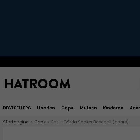
BESTSELLERS
Hoeden
Caps
Mutsen
Kinderen
Acce
Startpagina
Caps
Pet - Gårda Scales Baseball (paars)