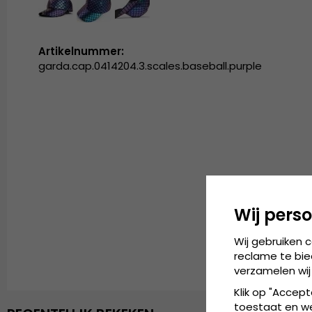
Artikelnummer:
garda.cap.0414204.3.scales.baseball.purple
Wij perso
Wij gebruiken 
reclame te bie
verzamelen wij
Klik op "Accept
toestaat en wel