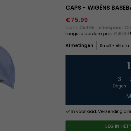
CAPS - WIGÉNS BASE
€75.99
Norm. €94.99. Je bespaart €1
Laagste eerdere prijs:
€46.99
Afmetingen
3
Dagen
M
In voorraad. Verzending bi
LEG IN HE