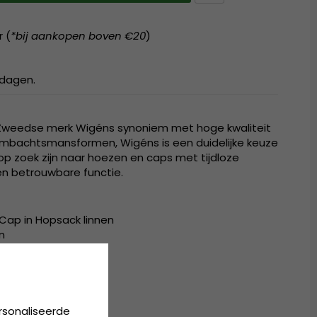
r (
*bij aankopen boven €20
)
kdagen.
 Zweedse merk Wigéns synoniem met hoge kwaliteit
t ambachtsmansformen, Wigéns is een duidelijke keuze
p zoek zijn naar hoezen en caps met tijdloze
en betrouwbare functie.
Cap in Hopsack linnen
n
aan de achterkant
rsonaliseerde