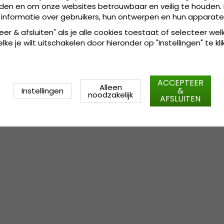
den en om onze websites betrouwbaar en veilig te houden. 
 informatie over gebruikers, hun ontwerpen en hun apparate
:
Small - 56 cm. Mediu
Maattabel
eer & afsluiten" als je alle cookies toestaat of selecteer wel
ke je wilt uitschakelen door hieronder op "Instellingen" te kli
ACCEPTEER
Alleen
&
Instellingen
noodzakelijk
AFSLUITEN