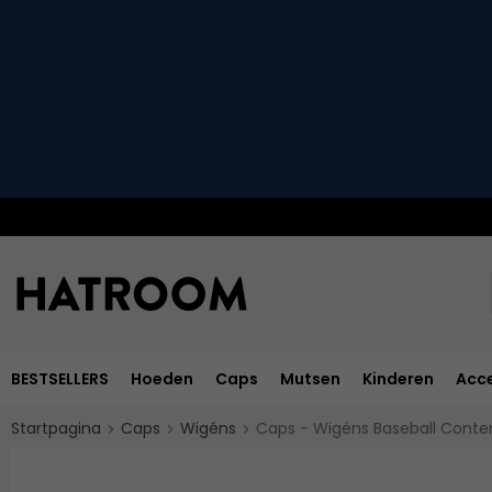
BESTSELLERS
Hoeden
Caps
Mutsen
Kinderen
Acce
Startpagina
Caps
Wigéns
Caps - Wigéns Baseball Cont