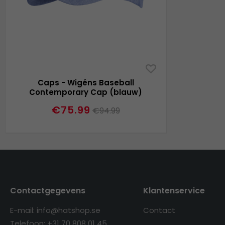
Caps - Wigéns Baseball
Contemporary Cap (blauw)
€75.99
€94.99
Contactgegevens
Klantenservice
E-mail: info@hatshop.se
Contact
Telefoon: +31 70 808 01 45