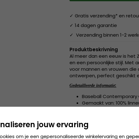
✓ Gratis verzending* en retou
✓ 14 dagen garantie
✓ Verzending binnen 1-2 wer
Produktbeskrivning
Al meer dan een eeuw is het
en een persoonlijke stijl. Me
voor mannen en vrouwen die o
ontwerpen, perfect geschikt 
:
Gedetailleerde informatie
Baseball Contemporary 
Gemaakt van: 100% linne
Katoen/linnen voering
Klittenbandverstelling 
naliseren jouw ervaring
cookies om je een gepersonaliseerde winkelervaring en gepe
:
100% linnen
Gemaakt van