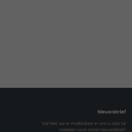
Nieuwsbrief
Vul hier uw e-mailadres in om u aan te
melden voor onze nieuwsbrief.