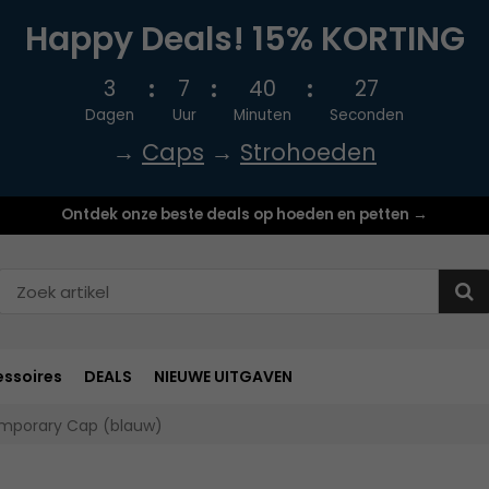
Happy Deals! 15% KORTING
3
7
40
26
Dagen
Uur
Minuten
Seconden
→
Caps
→
Strohoeden
Ontdek onze beste deals op hoeden en petten →
ssoires
DEALS
NIEUWE UITGAVEN
emporary Cap (blauw)