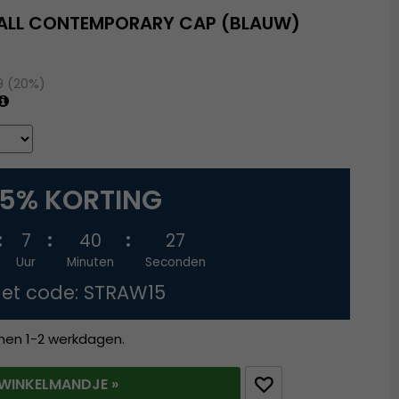
BALL CONTEMPORARY CAP (BLAUW)
9 (20%)
15% KORTING
7
40
26
Uur
Minuten
Seconden
et code: STRAW15
nnen 1-2 werkdagen.
T WINKELMANDJE »