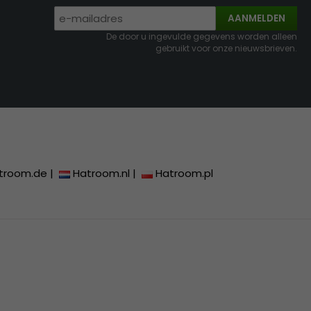
AANMELDEN
De door u ingevulde gegevens worden alleen
gebruikt voor onze nieuwsbrieven.
troom.de
|
Hatroom.nl
|
Hatroom.pl