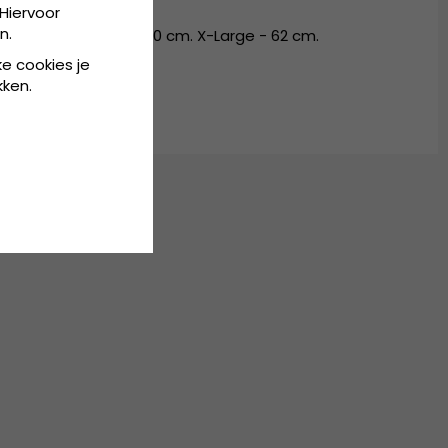
Hiervoor
n.
m - 58 cm. Large - 60 cm. X-Large - 62 cm.
ke cookies je
kken.