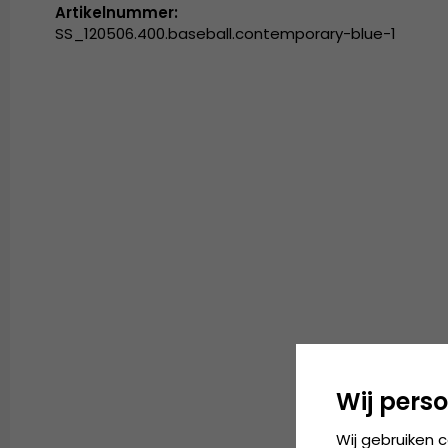
Artikelnummer:
SS_120506.400.baseball.contemporary-blue-1
Wij perso
Wij gebruiken 