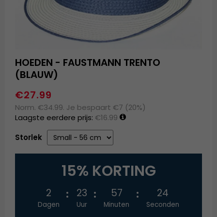
HOEDEN - FAUSTMANN TRENTO
(BLAUW)
€27.99
Norm. €34.99. Je bespaart €7 (20%)
Laagste eerdere prijs:
€16.99
Storlek
15% KORTING
2
23
57
24
Dagen
Uur
Minuten
Seconden