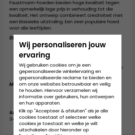
Faustmann-hoeden bieden hoge kwaliteit tegen
een opmerkelijk lage prijs in verhouding tot die
kwaliteit. Het ontwerp combineert creativiteit met
een klassieke uitstraling. Een zeer populaire hoed
voor alle leeftijden.
Gedetailleerde informatie
:
Wij personaliseren jouw
10 cm hoge kroon.
ervaring
4,5 cm brede rand.
Gemaakt van 100% papierstro.
Wij gebruiken cookies om je een
Hoedenband met decoratieve houten kralen.
gepersonaliseerde winkelervaring en
Zweetband van grosgrain.
gepersonaliseerde reclame te bieden en
om onze websites betrouwbaar en veilig
Materiaal:
100% papierstro.
te houden. Hiervoor verzamelen wij
informatie over gebruikers, hun ontwerpen
en hun apparaten.
Klik op "Accepteer & afsluiten" als je alle
Artikelnummer:
cookies toestaat of selecteer welke
34003.blue-1
cookies je toestaat en welke je wilt
uitschakelen door hieronder op