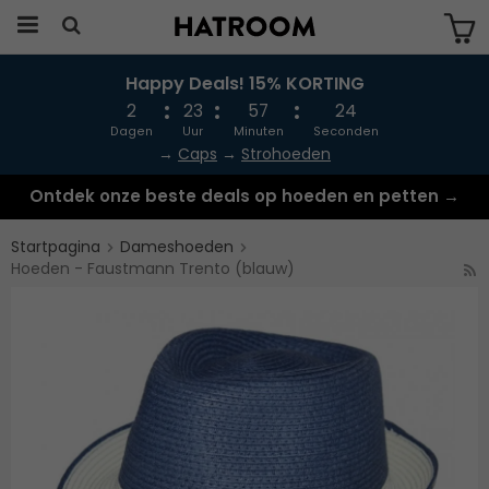
Happy Deals! 15% KORTING
Produkten har blivit tillagd i varukorgen
2
23
57
24
Dagen
Uur
Minuten
Seconden
→
Caps
→
Strohoeden
Ontdek onze beste deals op hoeden en petten →
Startpagina
Dameshoeden
Hoeden - Faustmann Trento (blauw)