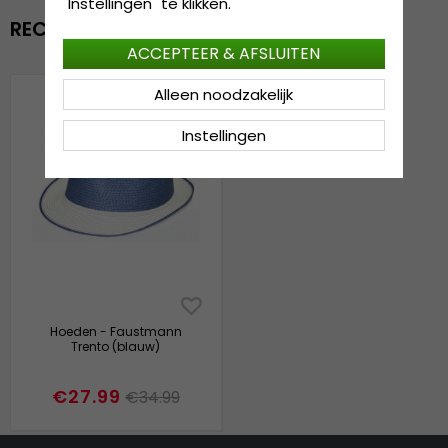
"Instellingen" te klikken.
RECENTELIJK BEKEKEN
ACCEPTEER & AFSLUITEN
Alleen noodzakelijk
Instellingen
Hoeden - Faustmann
Trento (blauw)
€27.99
€34.99