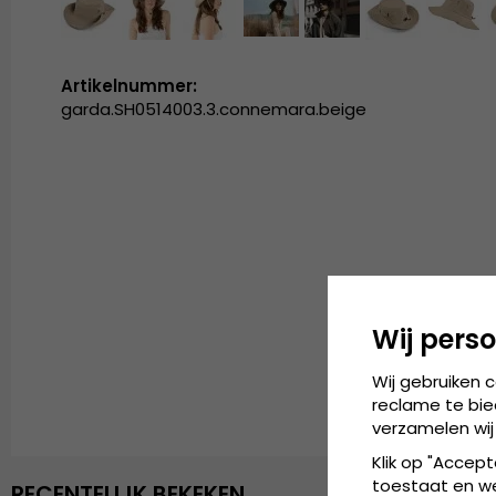
Artikelnummer:
garda.SH0514003.3.connemara.beige
Wij perso
Wij gebruiken 
reclame te bie
verzamelen wij
Klik op "Accept
toestaat en wel
RECENTELIJK BEKEKEN