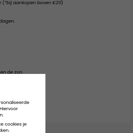
r (
*bij aankopen boven €20
)
kdagen.
en de zon.
ZE)
rsonaliseerde
Hiervoor
n.
ke cookies je
kken.