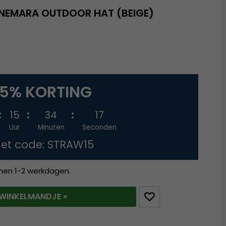
NEMARA OUTDOOR HAT (BEIGE)
15% KORTING
15
34
16
Uur
Minuten
Seconden
et code: STRAW15
nnen 1-2 werkdagen.
T WINKELMANDJE »