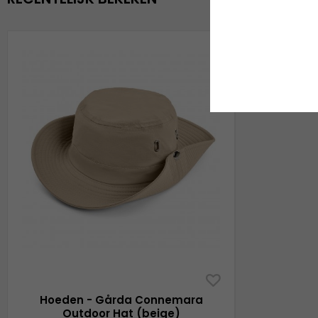
Hoeden - Gårda Connemara
Outdoor Hat (beige)