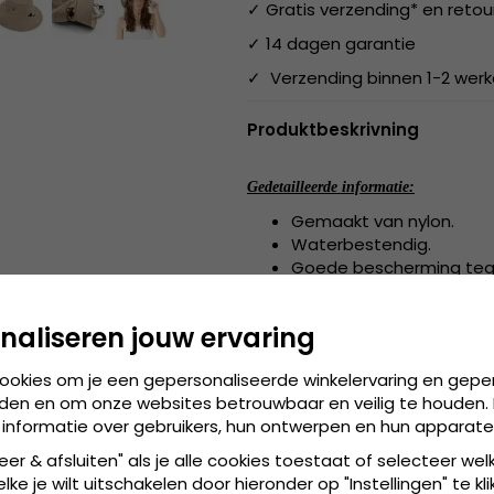
✓ Gratis verzending* en retou
✓ 14 dagen garantie
✓ Verzending binnen 1-2 wer
Produktbeskrivning
Gedetailleerde informatie:
Gemaakt van nylon.
Waterbestendig.
Goede bescherming teg
Gemaakt in China.
naliseren jouw ervaring
55 cm - 59 cm (ONE SI
Maattabel:
cookies om je een gepersonaliseerde winkelervaring en gepe
den en om onze websites betrouwbaar en veilig te houden. 
 informatie over gebruikers, hun ontwerpen en hun apparate
eer & afsluiten" als je alle cookies toestaat of selecteer wel
ke je wilt uitschakelen door hieronder op "Instellingen" te kli