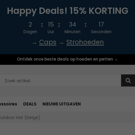
Happy Deals! 15% KORTING
2
15
34
16
Dagen
Uur
Minuten
Seconden
→
Caps
→
Strohoeden
Ontdek onze beste deals op hoeden en petten →
ssoires
DEALS
NIEUWE UITGAVEN
tdoor Hat (beige)