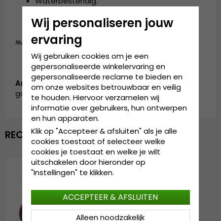
Waterbestendig.
Goede bescherming tegen de zon.
Wij personaliseren jouw
Gemaakt in China.
ervaring
55 cm - 59 cm (ONE SIZE)
Maattabel:
Wij gebruiken cookies om je een
gepersonaliseerde winkelervaring en
gepersonaliseerde reclame te bieden en
Artikelnummer:
om onze websites betrouwbaar en veilig
garda.SH0514003.6.connemara.brown
te houden. Hiervoor verzamelen wij
informatie over gebruikers, hun ontwerpen
en hun apparaten.
Klik op "Accepteer & afsluiten" als je alle
RECENTELIJK BEKEKEN
cookies toestaat of selecteer welke
cookies je toestaat en welke je wilt
uitschakelen door hieronder op
"Instellingen" te klikken.
ACCEPTEER & AFSLUITEN
Alleen noodzakelijk