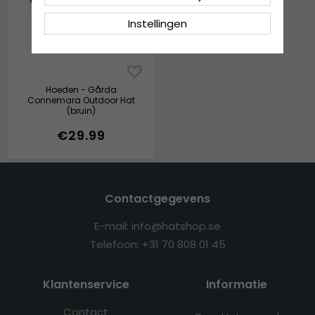
Instellingen
Hoeden - Gårda
Connemara Outdoor Hat
(bruin)
€29.99
Contactgegevens
E-mail: info@hatshop.se
Telefoon: +31 70 808 01 45
Klantenservice
Informatie
Contact