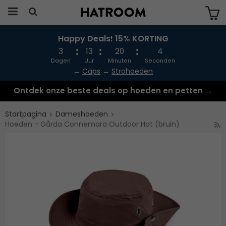
Happy Deals! 15% KORTING
Produkten har blivit tillagd i varukorgen
3
13
20
3
Dagen
Uur
Minuten
Seconden
→
Caps
→
Strohoeden
Ontdek onze beste deals op hoeden en petten →
Startpagina
Dameshoeden
Hoeden - Gårda Connemara Outdoor Hat (bruin)