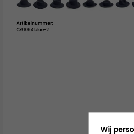
Artikelnummer:
CG1064.blue-2
Wij perso