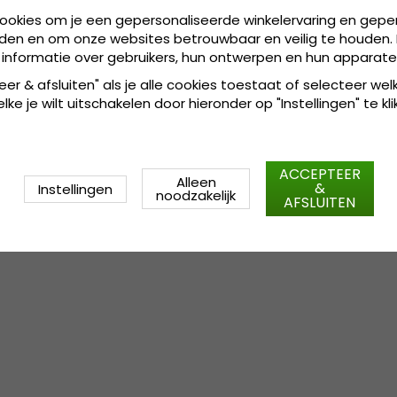
Gemaakt van 100 % wol.
cookies om je een gepersonaliseerde winkelervaring en gepe
Gemaakt in Italië.
den en om onze websites betrouwbaar en veilig te houden. 
Zweetband (Gemaakt van
 informatie over gebruikers, hun ontwerpen en hun apparate
eer & afsluiten" als je alle cookies toestaat of selecteer wel
:
100 % wol.
Gemaakt van
ke je wilt uitschakelen door hieronder op "Instellingen" te kli
ACCEPTEER
Alleen
&
Instellingen
noodzakelijk
AFSLUITEN