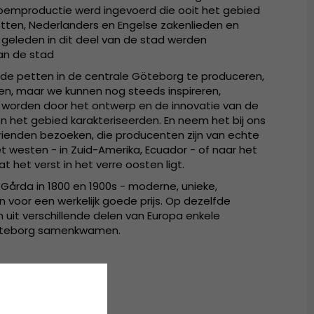
oemproductie werd ingevoerd die ooit het gebied
otten, Nederlanders en Engelse zakenlieden en
geleden in dit deel van de stad werden
van de stad
m de petten in de centrale Göteborg te produceren,
n, maar we kunnen nog steeds inspireren,
 worden door het ontwerp en de innovatie van de
 het gebied karakteriseerden. En neem het bij ons
 vrienden bezoeken, die producenten zijn van echte
 westen - in Zuid-Amerika, Ecuador - of naar het
t het verst in het verre oosten ligt.
in Gårda in 1800 en 1900s - moderne, unieke,
 voor een werkelijk goede prijs. Op dezelfde
uit verschillende delen van Europa enkele
Göteborg samenkwamen.