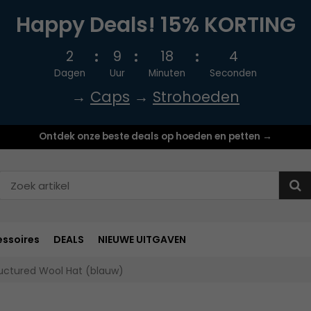
Happy Deals! 15% KORTING
2
9
18
3
Dagen
Uur
Minuten
Seconden
→
Caps
→
Strohoeden
Ontdek onze beste deals op hoeden en petten →
ssoires
DEALS
NIEUWE UITGAVEN
uctured Wool Hat (blauw)