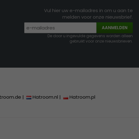
Vul hier uw e-mailadres in om u aan te
melden voor onze nieuwsbrief.
AANMELDEN
De door u ingevulde gegevens worden alleen
gebruikt voor onze nieuwsbrieven.
troom.de
|
Hatroom.nl
|
Hatroom.pl