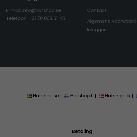
E-mail: info@hatshop.se
Contact
Telefoon: +31 70 808 01 45
Algemene voorwaard
Inloggen
Hatshop.se
|
Hatshop.fi
|
Hatshop.dk
|
Betaling