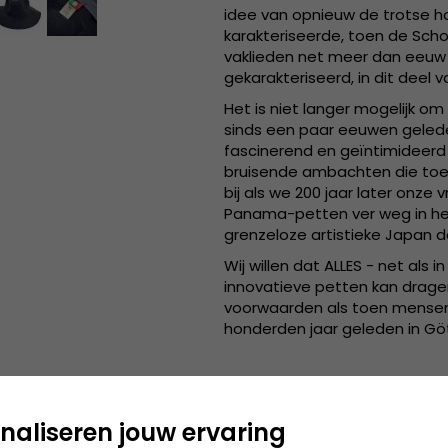
idee van opnieuw de trotse h
karakteriseerde, toen de Sch
vaklieden net meer dan eeuw 
gekarakteriseerd, in dit deel 
Het is niet langer mogelijk o
sinds een paar eeuwen gelede
fascinerend en geïntimideerd
bruisende ambachten die toen
bij als we 200 jaar later onze
Panama-petten ver weg in het
grenzeloze artistieke Japan da
Wij willen dat ALLES - net als 
innovatieve petten kan dragen
voorwaarden als toen mensen 
honderden jaar geleden in 
:
Gedetailleerde informatie
naliseren jouw ervaring
11 centimeter kroon.
8 centimeter rand.