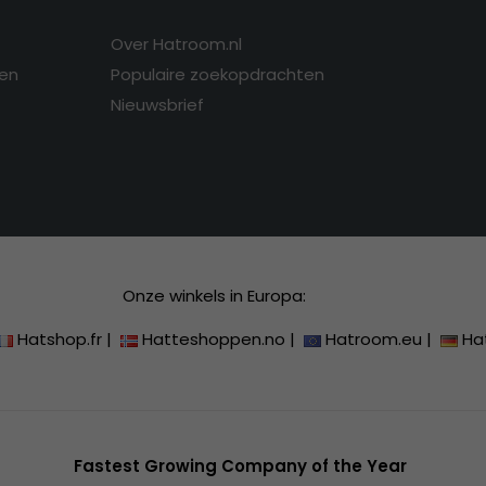
Over Hatroom.nl
en
Populaire zoekopdrachten
Nieuwsbrief
Onze winkels in Europa:
Hatshop.fr
|
Hatteshoppen.no
|
Hatroom.eu
|
Ha
Fastest Growing Company of the Year