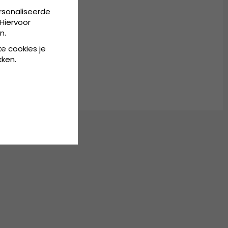
rsonaliseerde
Hiervoor
: 100% katoen).
n.
ke cookies je
kken.