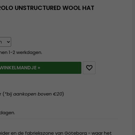
EROLO UNSTRUCTURED WOOL HAT
nnen 1-2 werkdagen.
T WINKELMANDJE »
r (
*bij aankopen boven €20
)
kdagen.
beider en de fabriekszone van Göteborg - waar het