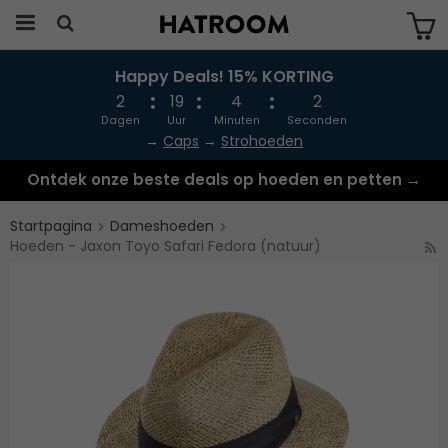
Happy Deals! 15% KORTING
Produkten har blivit tillagd i varukorgen
2
19
4
2
Dagen
Uur
Minuten
Seconden
→
Caps
→
Strohoeden
Ontdek onze beste deals op hoeden en petten →
Startpagina
Dameshoeden
Hoeden - Jaxon Toyo Safari Fedora (natuur)