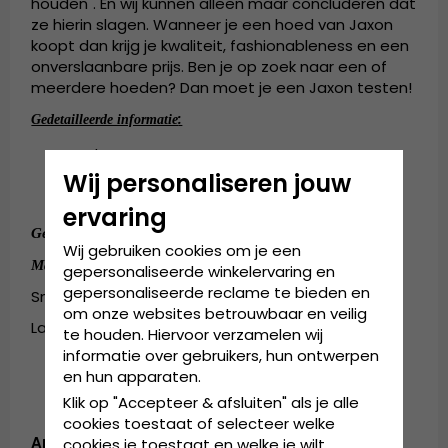
houden". En wij kunnen alleen maar concluderen dat
ze hierin slagen. Wanneer je een hoed van Jaxon
koopt dan krijg je kwaliteit, fashionableness en een
onverslaanbare prijs. Ben je op zoek naar een of
meerdere hoeden? Dan moet je een Jaxon testen!
:
Gedetailleerde informatie
Fedora
Katoenen details
Wij personaliseren jouw
Gemaakt van 100 % Zeegras stro.
ervaring
:
100 % Zeegras stro.
Gemaakt van
Wij gebruiken cookies om je een
:
Maattabel
gepersonaliseerde winkelervaring en
gepersonaliseerde reclame te bieden en
Small/Medium - 55cm-57cm
om onze websites betrouwbaar en veilig
Large/X-Large - 58cm-60cm
te houden. Hiervoor verzamelen wij
informatie over gebruikers, hun ontwerpen
en hun apparaten.
Klik op "Accepteer & afsluiten" als je alle
cookies toestaat of selecteer welke
Artikelnummer:
cookies je toestaat en welke je wilt