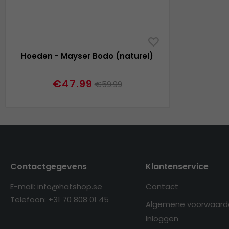
Hoeden - Mayser Bodo (naturel)
€47.99
€59.99
Contactgegevens
Klantenservice
E-mail: info@hatshop.se
Contact
Telefoon: +31 70 808 01 45
Algemene voorwaard
Inloggen