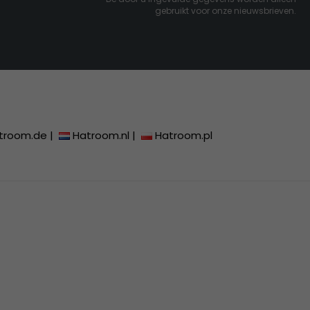
gebruikt voor onze nieuwsbrieven.
troom.de
|
Hatroom.nl
|
Hatroom.pl