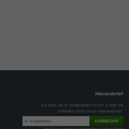
Nieuwsbrief
Vul hier uw e-mailadres in om u aan te
melden voor onze nieuwsbrief.
AANMELDEN
De door u ingevulde gegevens worden alleen