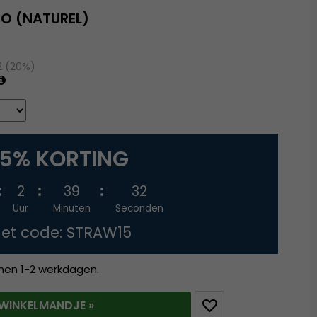
O (NATUREL)
2 (20%)
15% KORTING
2
39
31
Uur
Minuten
Seconden
et code: STRAW15
nnen 1-2 werkdagen.
T WINKELMANDJE »