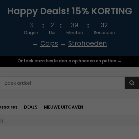
Happy Deals! 15% KORTING
3
2
39
31
Dagen
Uur
Minuten
Seconden
→
Caps
→
Strohoeden
Ontdek onze beste deals op hoeden en petten →
ssoires
DEALS
NIEUWE UITGAVEN
l)