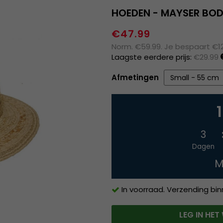
HOEDEN - MAYSER BOD
€47.99
Norm. €59.99. Je bespaart €1
Laagste eerdere prijs:
€29.99
Afmetingen
3
Dagen
M
In voorraad. Verzending bi
LEG IN HE