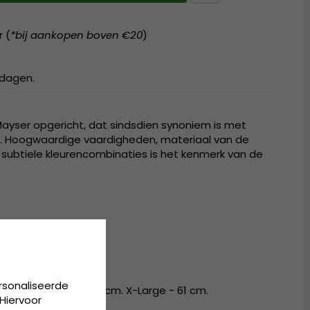
r (
*bij aankopen boven €20
)
kdagen.
Mayser opgericht, dat sindsdien synoniem is met
. Hoogwaardige vaardigheden, materiaal van de
subtiele kleurencombinaties is het kenmerk van de
emp.
rsonaliseerde
- 57 cm. Large - 59 cm. X-Large - 61 cm.
Hiervoor