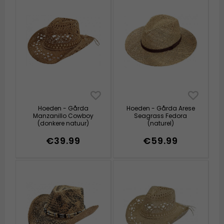
Hoeden - Gårda
Hoeden - Gårda Arese
Manzanillo Cowboy
Seagrass Fedora
(donkere natuur)
(naturel)
€39.99
€59.99