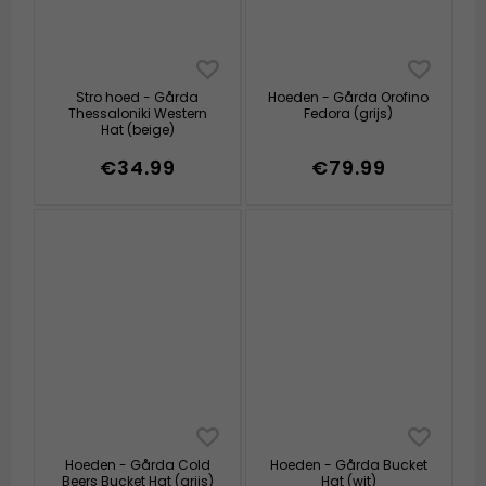
Stro hoed - Gårda
Hoeden - Gårda Orofino
Thessaloniki Western
Fedora (grijs)
Hat (beige)
€34.99
€79.99
Hoeden - Gårda Cold
Hoeden - Gårda Bucket
Beers Bucket Hat (grijs)
Hat (wit)