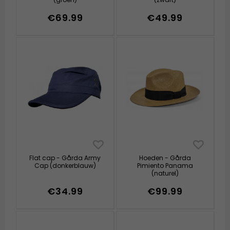
€69.99
€49.99
Flat cap - Gårda Army
Hoeden - Gårda
Cap (donkerblauw)
Pimiento Panama
(naturel)
€34.99
€99.99