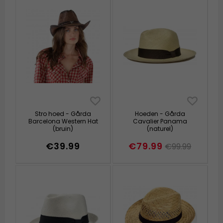
Stro hoed - Gårda
Hoeden - Gårda
Barcelona Western Hat
Cavalier Panama
(bruin)
(naturel)
€39.99
€79.99
€99.99