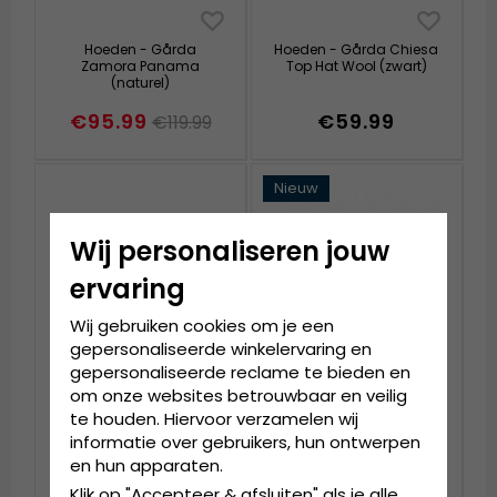
Hoeden - Gårda
Hoeden - Gårda Chiesa
Zamora Panama
Top Hat Wool (zwart)
(naturel)
€95.99
€59.99
€119.99
Nieuw
Wij personaliseren jouw
ervaring
Wij gebruiken cookies om je een
gepersonaliseerde winkelervaring en
gepersonaliseerde reclame te bieden en
om onze websites betrouwbaar en veilig
te houden. Hiervoor verzamelen wij
Hoeden - Gårda
Hoeden - Gårda
informatie over gebruikers, hun ontwerpen
Sawyer Bucket Hat
Volterra Fedora Wool
(gebroken wit)
Hat (donkerbruin)
en hun apparaten.
Klik op "Accepteer & afsluiten" als je alle
€34.99
€79.99