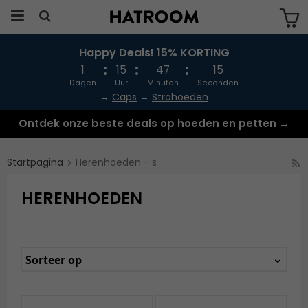
Happy Deals! 15% KORTING
Produkten har blivit tillagd i varukorgen
1
15
47
14
Dagen
Uur
Minuten
Seconden
→
Caps
→
Strohoeden
Ontdek onze beste deals op hoeden en petten →
Startpagina
Herenhoeden - s
HERENHOEDEN
Sorteer op