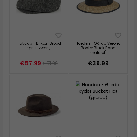
Flat cap - Brixton Brood
Hoeden - Gårda Verona
(grijs-zwart)
Boater Black Band
(naturel)
€57.99
€39.99
€71.99