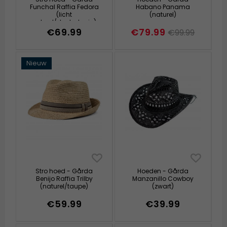
Funchal Raffia Fedora
Habano Panama
(licht
(naturel)
naturel/donkerbruin)
€69.99
€79.99
€99.99
Nieuw
Stro hoed - Gårda
Hoeden - Gårda
Benijo Raffia Trilby
Manzanillo Cowboy
(naturel/taupe)
(zwart)
€59.99
€39.99