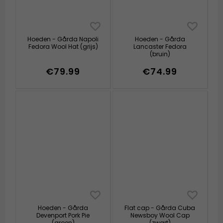
Hoeden - Gårda Napoli
Hoeden - Gårda
Fedora Wool Hat (grijs)
Lancaster Fedora
(bruin)
€79.99
€74.99
Hoeden - Gårda
Flat cap - Gårda Cuba
Devenport Pork Pie
Newsboy Wool Cap
(groen)
(zwart)