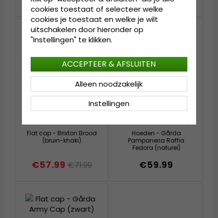
cookies toestaat of selecteer welke
cookies je toestaat en welke je wilt
uitschakelen door hieronder op
"Instellingen" te klikken.
ACCEPTEER & AFSLUITEN
Alleen noodzakelijk
Instellingen
Flat cap - Brixton Brood
Hoeden - Gårda
(bruin-khaki)
Pampaneria Raffia
Fedora (naturel)
€57.99
€59.99
€71.99