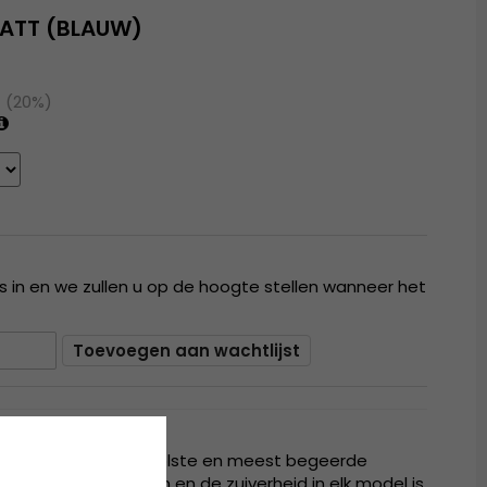
YATT (BLAUW)
1 (20%)
 in en we zullen u op de hoogte stellen wanneer het
Toevoegen aan wachtlijst
dat snel een van de coolste en meest begeerde
eworden. Het design en de zuiverheid in elk model is