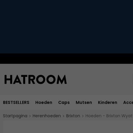
BESTSELLERS
Hoeden
Caps
Mutsen
Kinderen
Acce
Startpagina
Herenhoeden
Brixton
Hoeden - Brixton Wyat