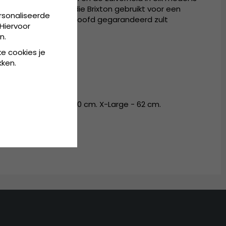
nieke klassieke stijl die Brixton gebruikt voor een
rsonaliseerde
et een Brixton op je hoofd gegarandeerd zult
Hiervoor
.
n.
ke cookies je
kken.
en
45
%
katoen.
5
%
katoen.
m - 58 cm. Large - 60 cm. X-Large - 62 cm.