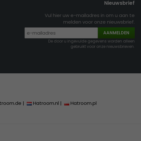
Nieuwsbrief
Vul hier uw e-mailadres in om u aan te
melden voor onze nieuwsbrief.
AANMELDEN
De door u ingevulde gegevens worden alleen
gebruikt voor onze nieuwsbrieven.
troom.de
|
Hatroom.nl
|
Hatroom.pl