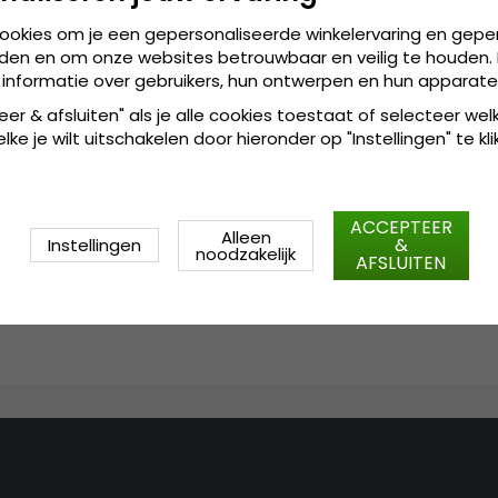
onmogelijk te kopiëren. En de u
cookies om je een gepersonaliseerde winkelervaring en gepe
hoed zorgt ervoor dat je je m
den en om onze websites betrouwbaar en veilig te houden. 
onderscheiden van de massa
 informatie over gebruikers, hun ontwerpen en hun apparate
:
Gedetailleerde informatie
eer & afsluiten" als je alle cookies toestaat of selecteer wel
ke je wilt uitschakelen door hieronder op "Instellingen" te kli
55
linnen 
Gemaakt van:
%
:
55
linnen en
4
Gemaakt van
%
ACCEPTEER
:
Small - 56 cm. Mediu
Maattabel
Alleen
&
Instellingen
noodzakelijk
AFSLUITEN