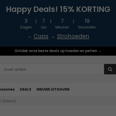
Happy Deals! 15% KORTING
3
7
7
19
Dagen
Uur
Minuten
Seconden
→
Caps
→
Strohoeden
Ontdek onze beste deals op hoeden en petten →
ssoires
DEALS
NIEUWE UITGAVEN
t (blauw)