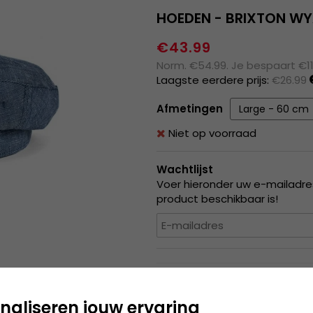
HOEDEN - BRIXTON W
€43.99
Norm. €54.99. Je bespaart €1
Laagste eerdere prijs:
€26.99
Afmetingen
Niet op voorraad
Wachtlijst
Voer hieronder uw e-mailadres
product beschikbaar is!
Produktbeskrivning
Brixton is het jonge bedrijf 
naliseren jouw ervaring
hoeden merken ter wereld is g