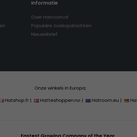
Informatie
Over Hatroom.nl
en
Populaire zoekopdrachten
Nieuwsbrief
Onze winkels in Europa:
Hatshop.fr
|
Hatteshoppen.no
|
Hatroom.eu
|
Ha
Fastest Growing Company of the Year