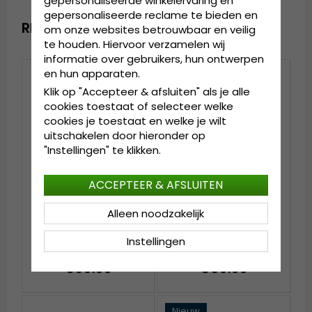
gepersonaliseerde winkelervaring en
gepersonaliseerde reclame te bieden en
RECENTELIJK BEKEKEN
om onze websites betrouwbaar en veilig
te houden. Hiervoor verzamelen wij
informatie over gebruikers, hun ontwerpen
en hun apparaten.
Klik op "Accepteer & afsluiten" als je alle
cookies toestaat of selecteer welke
cookies je toestaat en welke je wilt
uitschakelen door hieronder op
"Instellingen" te klikken.
ACCEPTEER & AFSLUITEN
Alleen noodzakelijk
Hoeden - Gårda
Hoeden - Gårda Arese
Manzanillo Cowboy
Seagrass Fedora
Instellingen
(donkere natuur)
(naturel)
€39.99
€59.99
Nieuw