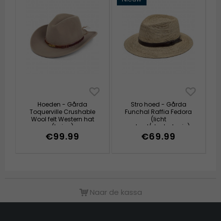
Hoeden - Gårda
Stro hoed - Gårda
Toquerville Crushable
Funchal Raffia Fedora
Wool felt Western hat
(licht
(beige)
naturel/donkerbruin)
€99.99
€69.99
Naar de kassa