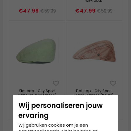
wit-rood)
€47.99
€47.99
€59.99
€59.99
Flat cap - City Sport
Flat cap - City Sport
Caps Chirens (groen)
Caps Trappes (beige)
Wij personaliseren jouw
€47.99
€47.99
€59.99
€59.99
ervaring
Wij gebruiken cookies om je een