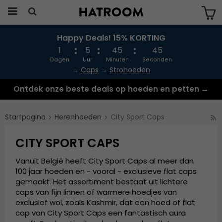
Happy Deals! 15% KORTING
Produkten har blivit tillagd i varukorgen
1
5
45
44
Dagen
Uur
Minuten
Seconden
→
Caps
→
Strohoeden
Ontdek onze beste deals op hoeden en petten →
Startpagina
Herenhoeden
City Sport Caps
CITY SPORT CAPS
Vanuit België heeft City Sport Caps al meer dan
100 jaar hoeden en - vooral - exclusieve flat caps
gemaakt. Het assortiment bestaat uit lichtere
caps van fijn linnen of warmere hoedjes van
exclusief wol, zoals Kashmir, dat een hoed of flat
cap van City Sport Caps een fantastisch aura