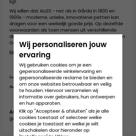
ligt.
Wij willen dat ALLES - net als in Gårda in 1800 en
1900s - moderne, unieke, innovatieve petten kan
dragen voor een werkelijk goede prijs. Op dezelfde
voorwaarden als toen mensen uit verschillende
delen van Europa enkele honderden jaar geleden in
Göteborg samenkwamen.
Wij personaliseren jouw
Gedetailleerde informatie:
ervaring
4 centimeter rand.
Wij gebruiken cookies om je een
Gemaakt van: 
Wol
.
gepersonaliseerde winkelervaring en
gepersonaliseerde reclame te bieden en
Wol
Gemaakt van:
.
om onze websites betrouwbaar en veilig
Medium - 56-58 cm.
Maattabel:
te houden. Hiervoor verzamelen wij
informatie over gebruikers, hun ontwerpen
en hun apparaten.
Klik op "Accepteer & afsluiten" als je alle
Artikelnummer:
cookies toestaat of selecteer welke
garda.flatcap.no12.groton.black
cookies je toestaat en welke je wilt
uitschakelen door hieronder op