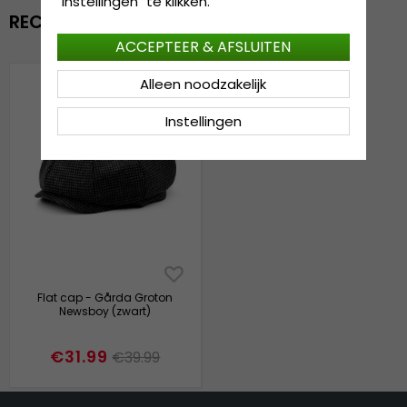
"Instellingen" te klikken.
RECENTELIJK BEKEKEN
ACCEPTEER & AFSLUITEN
Alleen noodzakelijk
Instellingen
Flat cap - Gårda Groton
Newsboy (zwart)
€31.99
€39.99