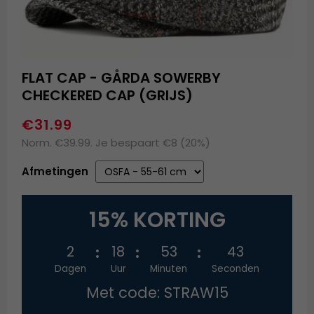
FLAT CAP - GÅRDA SOWERBY
CHECKERED CAP (GRIJS)
€31.99
Norm. €39.99. Je bespaart €8 (20%)
Afmetingen
15% KORTING
2
18
53
42
Dagen
Uur
Minuten
Seconden
Met code: STRAW15