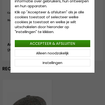
informatie over gebruikers, hun ontwerpen
Gemaakt van: 
90% 
polyester, 10% wol
.
en hun apparaten.
Klik op "Accepteer & afsluiten" als je alle
90% 
polyester, 10% wol
Gemaakt van:
.
cookies toestaat of selecteer welke
OSFA - 55-61 cm
Maattabel:
.
cookies je toestaat en welke je wilt
uitschakelen door hieronder op
"Instellingen" te klikken.
ACCEPTEER & AFSLUITEN
Artikelnummer:
garda.flatcap.sowerby.grey
Alleen noodzakelijk
Instellingen
RECENTELIJK BEKEKEN