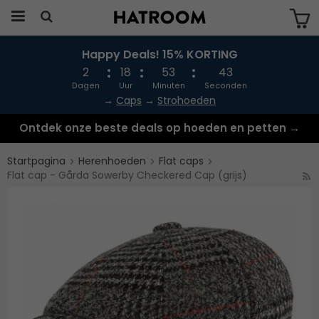
Happy Deals! 15% KORTING
Produkten har blivit tillagd i varukorgen
2
18
53
42
Dagen
Uur
Minuten
Seconden
→
Caps
→
Strohoeden
Ontdek onze beste deals op hoeden en petten →
Startpagina
Herenhoeden
Flat caps
Flat cap - Gårda Sowerby Checkered Cap (grijs)