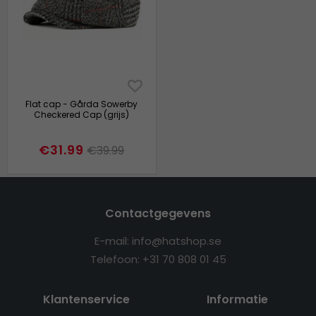
Flat cap - Gårda Sowerby
Checkered Cap (grijs)
€31.99
€39.99
Contactgegevens
E-mail: info@hatshop.se
Telefoon: +31 70 808 01 45
Klantenservice
Informatie