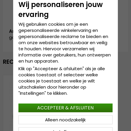
Materiaal:
30% wol, 70% polyester.
Wij personaliseren jouw
Gemaakt in China.
ervaring
Wij gebruiken cookies om je een
gepersonaliseerde winkelervaring en
Artikelnummer:
gepersonaliseerde reclame te bieden en
garda.ESY0716710.dunbeath.grey/brown
om onze websites betrouwbaar en veilig
te houden. Hiervoor verzamelen wij
informatie over gebruikers, hun ontwerpen
RECENTELIJK BEKEKEN
en hun apparaten.
Klik op "Accepteer & afsluiten" als je alle
cookies toestaat of selecteer welke
cookies je toestaat en welke je wilt
uitschakelen door hieronder op
"Instellingen" te klikken.
ACCEPTEER & AFSLUITEN
Alleen noodzakelijk