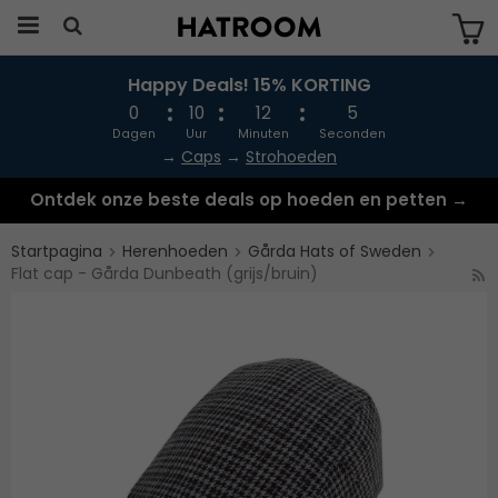
Happy Deals! 15% KORTING
Produkten har blivit tillagd i varukorgen
0
10
12
4
Dagen
Uur
Minuten
Seconden
→
Caps
→
Strohoeden
Ontdek onze beste deals op hoeden en petten →
Startpagina
Herenhoeden
Gårda Hats of Sweden
Flat cap - Gårda Dunbeath (grijs/bruin)