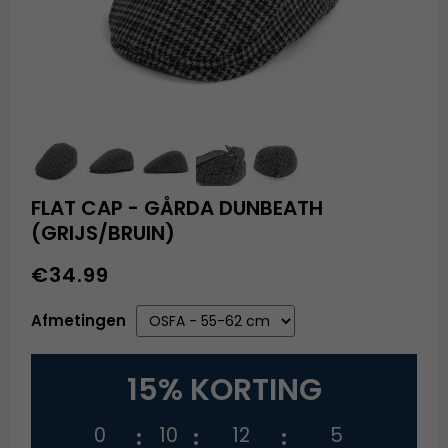
FLAT CAP - GÅRDA DUNBEATH
(GRIJS/BRUIN)
€34.99
Afmetingen
15% KORTING
0
10
12
4