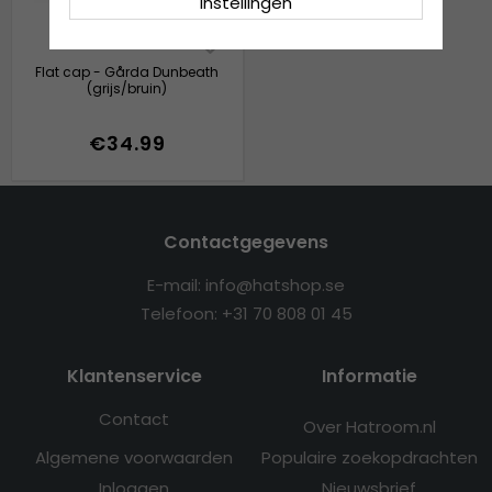
Instellingen
Flat cap - Gårda Dunbeath
(grijs/bruin)
€34.99
Contactgegevens
E-mail: info@hatshop.se
Telefoon: +31 70 808 01 45
Klantenservice
Informatie
Contact
Over Hatroom.nl
Algemene voorwaarden
Populaire zoekopdrachten
Inloggen
Nieuwsbrief