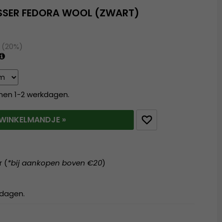
SSER FEDORA WOOL (ZWART)
 (20%)
nnen 1-2 werkdagen.
T WINKELMANDJE »
r (
*bij aankopen boven €20
)
kdagen.