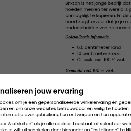
Brixton is het jonge bedrijf 
hoeden merken ter wereld is g
onmogelijk te kopiëren. En de u
hoed zorgt ervoor dat je je m
onderscheiden van de massa
:
Gedetailleerde informatie
6,5 centimeter rand.
10 centimeter kroon.
100
wol.
Gemaakt van:
%
:
100
wol.
Gemaakt van
%
Maatabel:
Small - 56 cm. Medi
naliseren jouw ervaring
cookies om je een gepersonaliseerde winkelervaring en gepe
den en om onze websites betrouwbaar en veilig te houden. 
 informatie over gebruikers, hun ontwerpen en hun apparate
eer & afsluiten" als je alle cookies toestaat of selecteer wel
ke je wilt uitschakelen door hieronder op "Instellingen" te kli