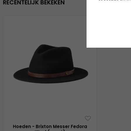
RECENTELIJK BEKEKEN
Hoeden - Brixton Messer Fedora