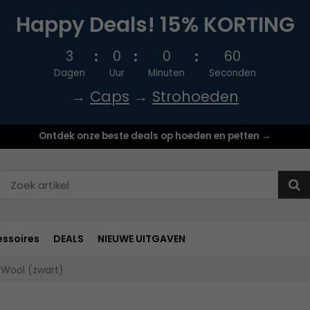
Happy Deals! 15% KORTING
3
0
0
59
Dagen
Uur
Minuten
Seconden
→
Caps
→
Strohoeden
Ontdek onze beste deals op hoeden en petten →
ssoires
DEALS
NIEUWE UITGAVEN
 Wool (zwart)