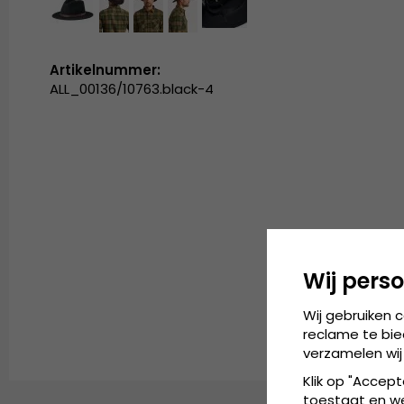
Artikelnummer:
ALL_00136/10763.black-4
Wij perso
Wij gebruiken 
reclame te bie
verzamelen wij
Klik op "Accept
toestaat en wel