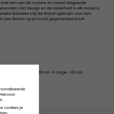
dat snel een van de coolste en meest begeerde
eworden. Het design en de zuiverheid in elk model is
nieke klassieke stijl die Brixton gebruikt voor een
et een Brixton op je hoofd gegarandeerd zult
.
um - 58 cm. Large - 60 cm. X-Large - 62 cm.
rsonaliseerde
Hiervoor
n.
ke cookies je
kken.