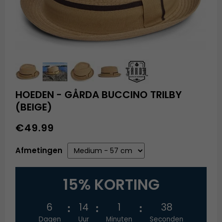
HOEDEN - GÅRDA BUCCINO TRILBY
(BEIGE)
€49.99
Afmetingen
15% KORTING
6
14
1
38
Dagen
Uur
Minuten
Seconden