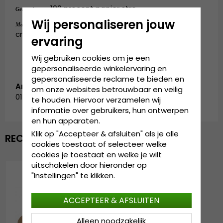
100 procent papier stro.
Gemaakt van:
Wij personaliseren jouw
Small - 55 cm. Medium - 57 cm. Large - 59
Maattabel:
cm. X-Large - 61 cm.
ervaring
Wij gebruiken cookies om je een
gepersonaliseerde winkelervaring en
gepersonaliseerde reclame te bieden en
Artikelnummer:
om onze websites betrouwbaar en veilig
0131093.beige-2
te houden. Hiervoor verzamelen wij
informatie over gebruikers, hun ontwerpen
en hun apparaten.
Klik op "Accepteer & afsluiten" als je alle
RECENTELIJK BEKEKEN
cookies toestaat of selecteer welke
cookies je toestaat en welke je wilt
uitschakelen door hieronder op
"Instellingen" te klikken.
ACCEPTEER & AFSLUITEN
Alleen noodzakelijk