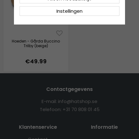
Instellingen
Hoeden - Gårda Buccino
Trilby (beige)
€49.99
Contactgegevens
E-mail: info@hatshop.se
Telefoon: +31 70 808 01 45
Klantenservice
Informatie