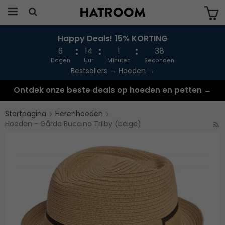
Happy Deals! 15% KORTING
Produkten har blivit tillagd i varukorgen
6
14
1
38
Dagen
Uur
Minuten
Seconden
Bestsellers
→
Hoeden
→
Ontdek onze beste deals op hoeden en petten →
Startpagina
Herenhoeden
Hoeden - Gårda Buccino Trilby (beige)