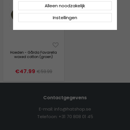
Alleen noodzakelijk
Instellingen
Hoeden - Gårda Favarella
waxed cotton (groen)
€47.99
€59.99
Contactgegevens
E-mail: info@hatshop.se
Telefoon: +31 70 808 01 45