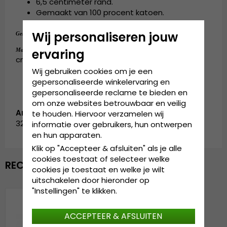
6,5 centimeter rand.
Gemaakt van 100 procent
katoen
.
100 procent
katoen
.
Wij personaliseren jouw
Gemaakt van:
Small - 55 cm. Medium - 57 cm. Large - 59
ervaring
Maattabel:
cm. X-Large - 61 cm.
Wij gebruiken cookies om je een
gepersonaliseerde winkelervaring en
gepersonaliseerde reclame te bieden en
om onze websites betrouwbaar en veilig
Artikelnummer:
te houden. Hiervoor verzamelen wij
3219-1
informatie over gebruikers, hun ontwerpen
en hun apparaten.
Klik op "Accepteer & afsluiten" als je alle
cookies toestaat of selecteer welke
RECENTELIJK BEKEKEN
cookies je toestaat en welke je wilt
uitschakelen door hieronder op
"Instellingen" te klikken.
ACCEPTEER & AFSLUITEN