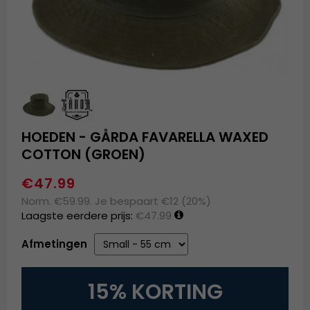
HOEDEN - GÅRDA FAVARELLA WAXED
COTTON (GROEN)
€47.99
Norm. €59.99. Je bespaart €12 (20%)
Laagste eerdere prijs:
€47.99
Afmetingen
15% KORTING