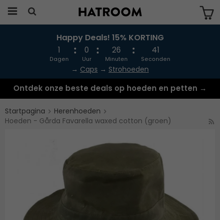
Happy Deals! 15% KORTING
Produkten har blivit tillagd i varukorgen
1
0
26
41
Dagen
Uur
Minuten
Seconden
→
Caps
→
Strohoeden
Ontdek onze beste deals op hoeden en petten →
Startpagina
Herenhoeden
Hoeden - Gårda Favarella waxed cotton (groen)