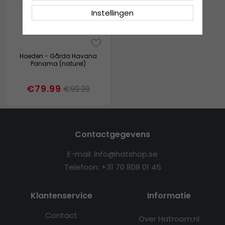
Instellingen
Hoeden - Gårda Havana
Panama (naturel)
€79.99
€99.99
Contactgegevens
E-mail: info@hatshop.se
Telefoon: +31 70 808 01 45
Klantenservice
Informatie
Contact
Over Hatroom.nl