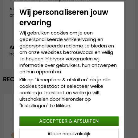
Small - 56 cm. Medium - 58 cm. Large - 60
Maattabel:
Wij personaliseren jouw
cm. X-Large - 62 cm.
ervaring
Wij gebruiken cookies om je een
gepersonaliseerde winkelervaring en
gepersonaliseerde reclame te bieden en
Artikelnummer:
om onze websites betrouwbaar en veilig
habano1.181-1
te houden. Hiervoor verzamelen wij
informatie over gebruikers, hun ontwerpen
en hun apparaten.
RECENTELIJK BEKEKEN
Klik op "Accepteer & afsluiten" als je alle
cookies toestaat of selecteer welke
cookies je toestaat en welke je wilt
uitschakelen door hieronder op
"Instellingen" te klikken.
ACCEPTEER & AFSLUITEN
Alleen noodzakelijk