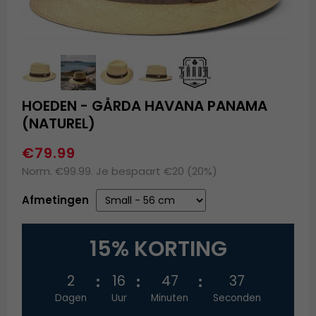
HOEDEN - GÅRDA HAVANA PANAMA
(NATUREL)
€79.99
Norm. €99.99. Je bespaart €20 (20%)
Afmetingen
15% KORTING
2
16
47
37
Dagen
Uur
Minuten
Seconden