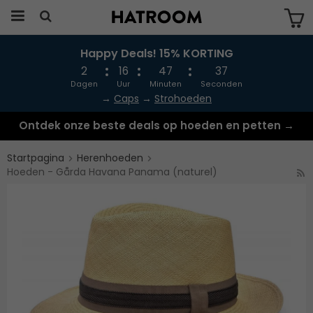
Happy Deals! 15% KORTING
Produkten har blivit tillagd i varukorgen
2
16
47
37
Dagen
Uur
Minuten
Seconden
→
Caps
→
Strohoeden
Ontdek onze beste deals op hoeden en petten →
Startpagina
Herenhoeden
Hoeden - Gårda Havana Panama (naturel)