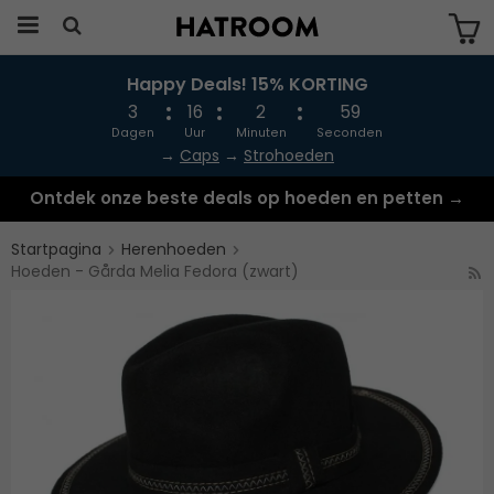
Happy Deals! 15% KORTING
Produkten har blivit tillagd i varukorgen
3
16
2
58
Dagen
Uur
Minuten
Seconden
→
Caps
→
Strohoeden
Ontdek onze beste deals op hoeden en petten →
Startpagina
Herenhoeden
Hoeden - Gårda Melia Fedora (zwart)