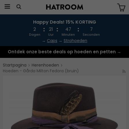
Happy Deals! 15% KORTING
Produkten har blivit tillagd i varukorgen
2
21
47
6
Dagen
Uur
Minuten
Seconden
→
Caps
→
Strohoeden
Ontdek onze beste deals op hoeden en petten →
Startpagina
Herenhoeden
Hoeden - Gårda Milton Fedora (bruin)