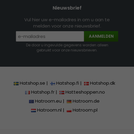
Nieuwsbrief
Vul hier uw e-mailadres in om u aan te
melden voor onze nieuwsbrief.
AANMELDEN
De door u ingevulde gegevens worden alleen
gebruikt voor onze nieuwsbrieven.
Hatshop.se
|
Hatshop.fi
|
Hatshop.dk
Hatshop.fr
|
Hatteshoppen.no
Hatroom.eu
|
Hatroom.de
Hatroom.nl
|
Hatroom.pl