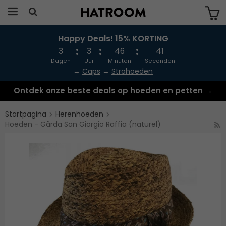
Happy Deals! 15% KORTING
Produkten har blivit tillagd i varukorgen
3
3
46
41
Dagen
Uur
Minuten
Seconden
→
Caps
→
Strohoeden
Ontdek onze beste deals op hoeden en petten →
Startpagina
Herenhoeden
Hoeden - Gårda San Giorgio Raffia (naturel)