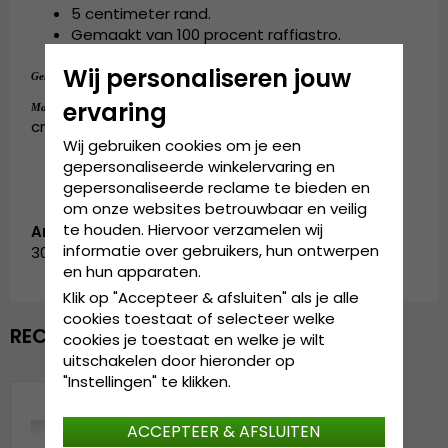
5 centimeter rand.
Gemaakt van 100 procent raffiastro.
Wij personaliseren jouw
100 procent raffiastro.
Gemaakt van:
Small - 55 cm. Medium - 57 cm. Large - 59
ervaring
Maattabel:
cm. X-Large - 61 cm.
Wij gebruiken cookies om je een
gepersonaliseerde winkelervaring en
gepersonaliseerde reclame te bieden en
om onze websites betrouwbaar en veilig
te houden. Hiervoor verzamelen wij
Artikelnummer:
informatie over gebruikers, hun ontwerpen
3051056.natur-1
en hun apparaten.
Klik op "Accepteer & afsluiten" als je alle
cookies toestaat of selecteer welke
RECENTELIJK BEKEKEN
cookies je toestaat en welke je wilt
uitschakelen door hieronder op
"Instellingen" te klikken.
ACCEPTEER & AFSLUITEN