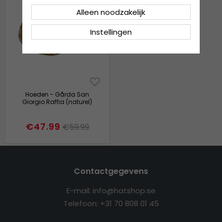
Alleen noodzakelijk
Instellingen
Hoeden - Gårda San
Giorgio Raffia (naturel)
€47.99
€59.99
Contactgegevens
E-mail: info@hatshop.se
Telefoon: +31 70 808 01 45