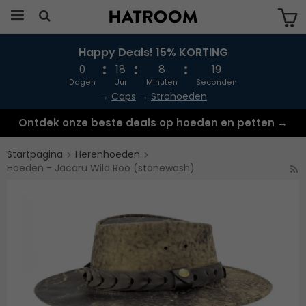
Happy Deals! 15% KORTING
Produkten har blivit tillagd i varukorgen
0
18
8
19
Dagen
Uur
Minuten
Seconden
→
Caps
→
Strohoeden
Ontdek onze beste deals op hoeden en petten →
Startpagina
Herenhoeden
Hoeden - Jacaru Wild Roo (stonewash)