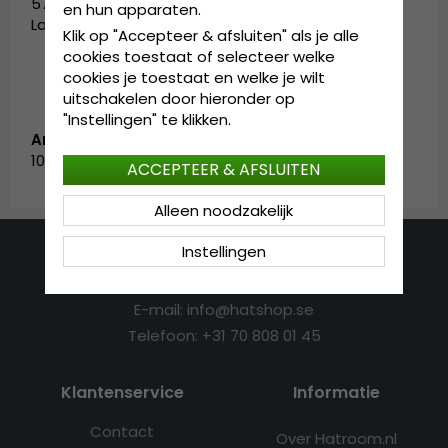
57 cm. Large - 57-58 cm. X-Large - 59-60 cm. XX-
en hun apparaten.
Large - 62-63 cm.
Klik op "Accepteer & afsluiten" als je alle
cookies toestaat of selecteer welke
cookies je toestaat en welke je wilt
uitschakelen door hieronder op
"Instellingen" te klikken.
Artikelnummer:
1002.stnwsh-3
ACCEPTEER & AFSLUITEN
Alleen noodzakelijk
Instellingen
Contactgegevens
E-mail: info@hatshop.se
Telefoon: +31 70 808 01 45
Klantenservice
Informatie
Contact
Over Hatroom.nl